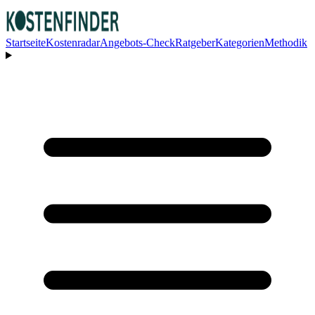
Startseite
Kostenradar
Angebots-Check
Ratgeber
Kategorien
Methodik