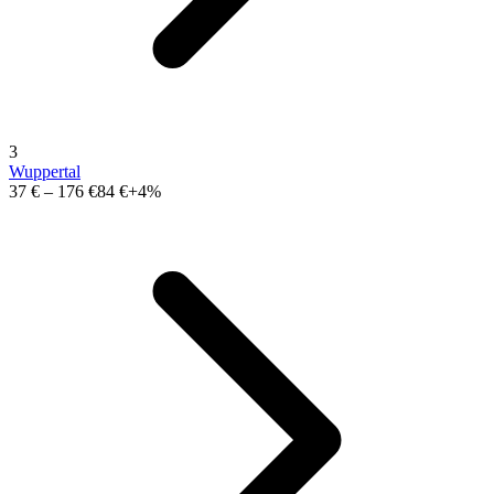
3
Wuppertal
37 €
–
176 €
84 €
+4%