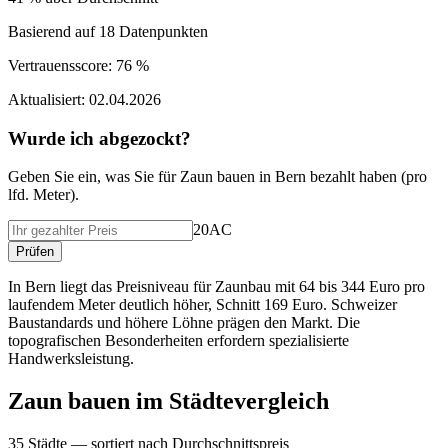
Basierend auf
18
Datenpunkten
Vertrauensscore:
76 %
Aktualisiert:
02.04.2026
Wurde ich abgezockt?
Geben Sie ein, was Sie f
ü
r
Zaun bauen
in
Bern
bezahlt haben (
pro
lfd. Meter
).
20AC
Pr
ü
fen
In Bern liegt das Preisniveau für Zaunbau mit 64 bis 344 Euro pro
laufendem Meter deutlich höher, Schnitt 169 Euro. Schweizer
Baustandards und höhere Löhne prägen den Markt. Die
topografischen Besonderheiten erfordern spezialisierte
Handwerksleistung.
Zaun bauen
im St
ä
dtevergleich
35
St
ä
dte — sortiert nach Durchschnittspreis