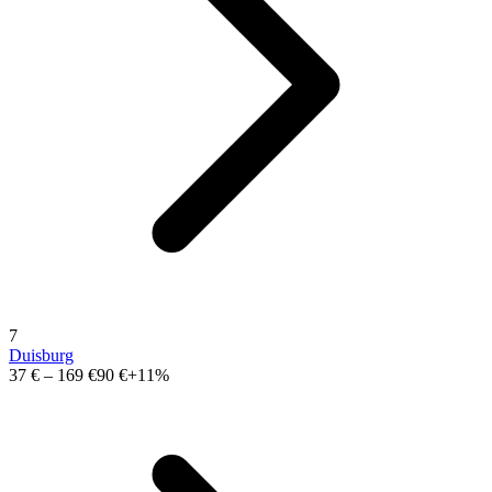
7
Duisburg
37 €
–
169 €
90 €
+11%