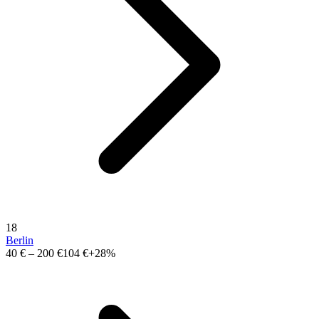
18
Berlin
40 €
–
200 €
104 €
+28%