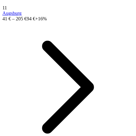
11
Augsburg
41 €
–
205 €
94 €
+16%