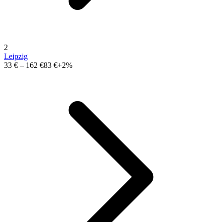
2
Leipzig
33 €
–
162 €
83 €
+2%