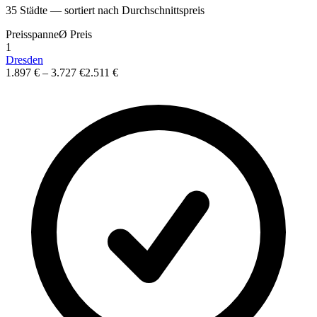
35
St
ä
dte — sortiert nach Durchschnittspreis
Preisspanne
Ø
Preis
1
Dresden
1.897 €
–
3.727 €
2.511 €