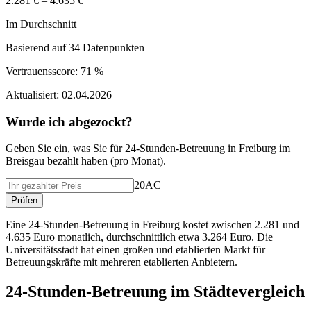
2.281 € – 4.635 €
Im Durchschnitt
Basierend auf
34
Datenpunkten
Vertrauensscore:
71 %
Aktualisiert:
02.04.2026
Wurde ich abgezockt?
Geben Sie ein, was Sie f
ü
r
24-Stunden-Betreuung
in
Freiburg im
Breisgau
bezahlt haben (
pro Monat
).
20AC
Pr
ü
fen
Eine 24-Stunden-Betreuung in Freiburg kostet zwischen 2.281 und
4.635 Euro monatlich, durchschnittlich etwa 3.264 Euro. Die
Universitätsstadt hat einen großen und etablierten Markt für
Betreuungskräfte mit mehreren etablierten Anbietern.
24-Stunden-Betreuung
im St
ä
dtevergleich