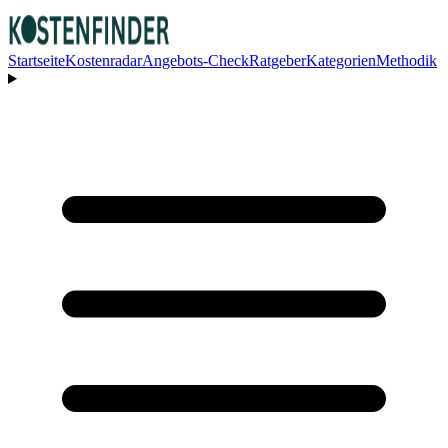
Startseite
Kostenradar
Angebots-Check
Ratgeber
Kategorien
Methodik