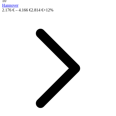
10
Hannover
2.176 €
–
4.166 €
2.814 €
+12%