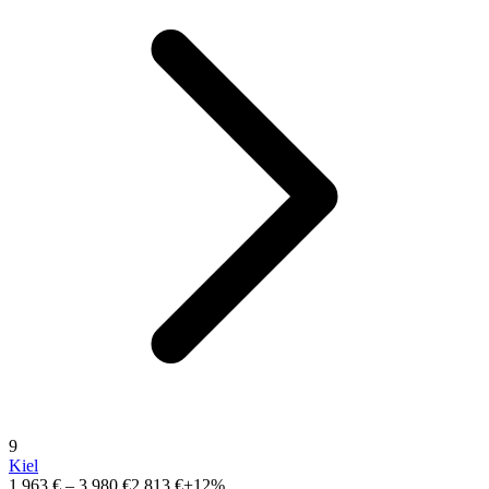
9
Kiel
1.963 €
–
3.980 €
2.813 €
+12%