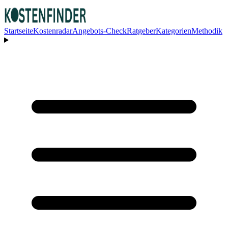
Startseite
Kostenradar
Angebots-Check
Ratgeber
Kategorien
Methodik