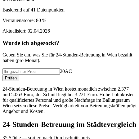
Basierend auf
41
Datenpunkten
Vertrauensscore:
80 %
Aktualisiert:
02.04.2026
Wurde ich abgezockt?
Geben Sie ein, was Sie f
ü
r
24-Stunden-Betreuung
in
Wien
bezahlt
haben (
pro Monat
).
20AC
Pr
ü
fen
24-Stunden-Betreuung in Wien kostet monatlich zwischen 2.377
und 5.063 Euro, der Schnitt liegt bei 3.221 Euro. Hohe Lohnkosten
für qualifiziertes Personal und große Nachfrage im Ballungsraum
Wien setzen diese Preise. Verfügbarkeit von Betreuungskräften prägt
Angebot und Kosten.
24-Stunden-Betreuung
im St
ä
dtevergleich
35
St
ä
dte — sortiert nach Durchschnittspreis