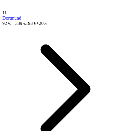
11
Dortmund
92 €
–
339 €
193 €
+20%