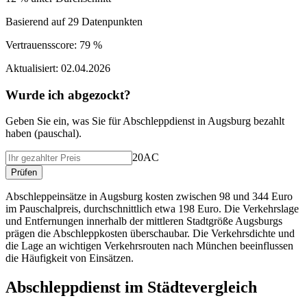
Basierend auf
29
Datenpunkten
Vertrauensscore:
79 %
Aktualisiert:
02.04.2026
Wurde ich abgezockt?
Geben Sie ein, was Sie f
ü
r
Abschleppdienst
in
Augsburg
bezahlt
haben (
pauschal
).
20AC
Pr
ü
fen
Abschleppeinsätze in Augsburg kosten zwischen 98 und 344 Euro
im Pauschalpreis, durchschnittlich etwa 198 Euro. Die Verkehrslage
und Entfernungen innerhalb der mittleren Stadtgröße Augsburgs
prägen die Abschleppkosten überschaubar. Die Verkehrsdichte und
die Lage an wichtigen Verkehrsrouten nach München beeinflussen
die Häufigkeit von Einsätzen.
Abschleppdienst
im St
ä
dtevergleich