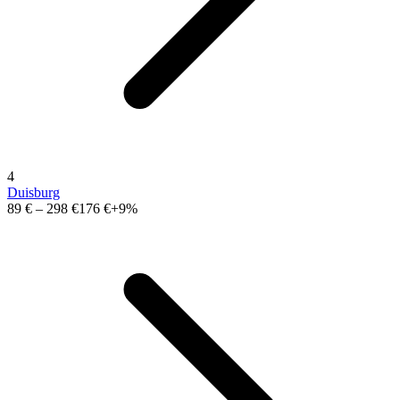
4
Duisburg
89 €
–
298 €
176 €
+9%