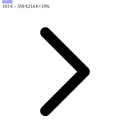
Bonn
103 €
–
359 €
214 €
+33%