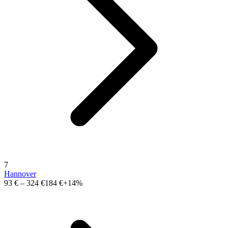
7
Hannover
93 €
–
324 €
184 €
+14%