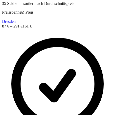
35
St
ä
dte — sortiert nach Durchschnittspreis
Preisspanne
Ø
Preis
1
Dresden
87 €
–
291 €
161 €