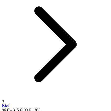
9
Kiel
96 €
–
315 €
190 €
+18%