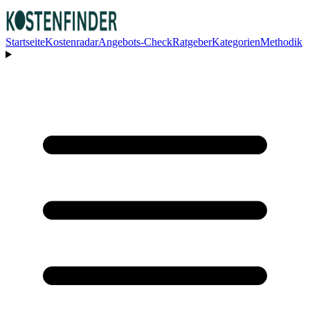
Startseite
Kostenradar
Angebots-Check
Ratgeber
Kategorien
Methodik