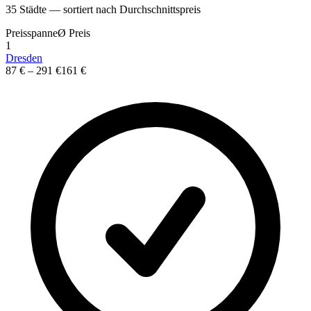
35
St
ä
dte — sortiert nach Durchschnittspreis
Preisspanne
Ø
Preis
1
Dresden
87 €
–
291 €
161 €