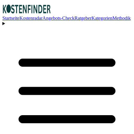
Startseite
Kostenradar
Angebots-Check
Ratgeber
Kategorien
Methodik