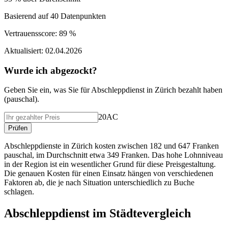
Basierend auf
40
Datenpunkten
Vertrauensscore:
89 %
Aktualisiert:
02.04.2026
Wurde ich abgezockt?
Geben Sie ein, was Sie f
ü
r
Abschleppdienst
in
Zürich
bezahlt haben
(
pauschal
).
20AC
Pr
ü
fen
Abschleppdienste in Zürich kosten zwischen 182 und 647 Franken
pauschal, im Durchschnitt etwa 349 Franken. Das hohe Lohnniveau
in der Region ist ein wesentlicher Grund für diese Preisgestaltung.
Die genauen Kosten für einen Einsatz hängen von verschiedenen
Faktoren ab, die je nach Situation unterschiedlich zu Buche
schlagen.
Abschleppdienst
im St
ä
dtevergleich