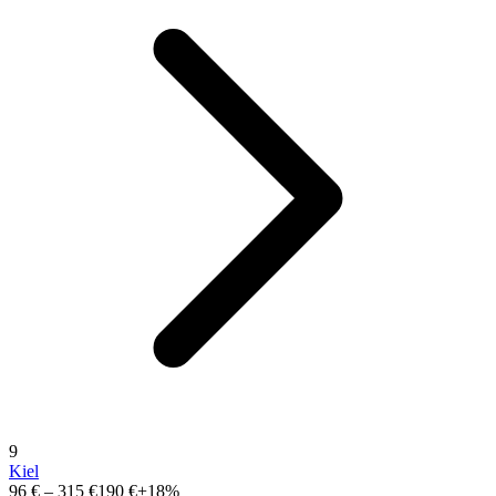
9
Kiel
96 €
–
315 €
190 €
+18%