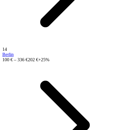
14
Berlin
100 €
–
336 €
202 €
+25%