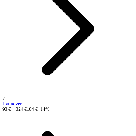
7
Hannover
93 €
–
324 €
184 €
+14%