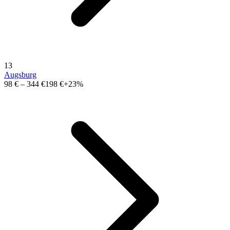
13
Augsburg
98 €
–
344 €
198 €
+23%