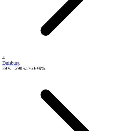
4
Duisburg
89 €
–
298 €
176 €
+9%