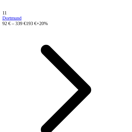
11
Dortmund
92 €
–
339 €
193 €
+20%