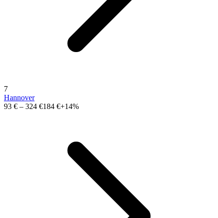
7
Hannover
93 €
–
324 €
184 €
+14%