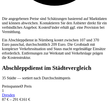
Die angegebenen Preise sind Sch
ä
tzungen basierend auf Marktdaten
und k
ö
nnen abweichen. Kontaktieren Sie den Anbieter direkt f
ü
r ein
verbindliches Angebot.
KostenFinder erh
ä
lt ggf. eine Provision bei
Vermittlung.
Ein Abschleppdienst in Nürnberg kostet zwischen 107 und 370
Euro pauschal, durchschnittlich 209 Euro. Die Großstadt mit
komplexer Verkehrssituation und Staus macht regelmäßige Einsätze
erforderlich. Entfernungen zur Werkstatt und Verkehrslage prägen
die Kostenstruktur.
Abschleppdienst
im St
ä
dtevergleich
35
St
ä
dte — sortiert nach Durchschnittspreis
Preisspanne
Ø
Preis
1
Dresden
87 €
–
291 €
161 €