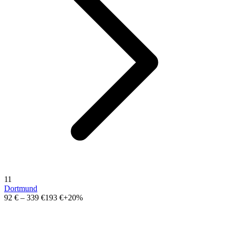
11
Dortmund
92 €
–
339 €
193 €
+20%