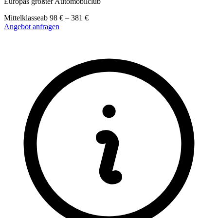
Europas größter Automobilclub
Mittelklasse
ab
98
€
–
381
€
Angebot anfragen