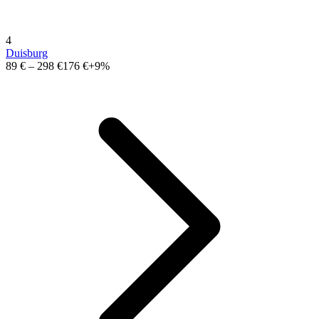
4
Duisburg
89 €
–
298 €
176 €
+9%