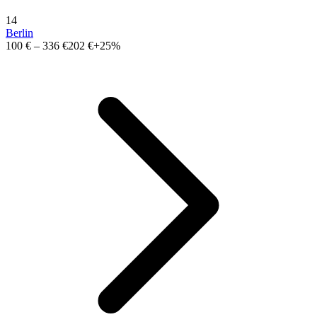
14
Berlin
100 €
–
336 €
202 €
+25%