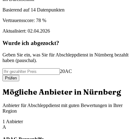
Basierend auf
14
Datenpunkten
Vertrauensscore:
78 %
Aktualisiert:
02.04.2026
Wurde ich abgezockt?
Geben Sie ein, was Sie f
ü
r
Abschleppdienst
in
Nürnberg
bezahlt
haben (
pauschal
).
20AC
Pr
ü
fen
M
ö
gliche Anbieter in
Nürnberg
Anbieter f
ü
r
Abschleppdienst
mit guten Bewertungen in Ihrer
Region
1
Anbieter
A