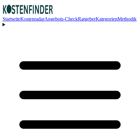
Startseite
Kostenradar
Angebots-Check
Ratgeber
Kategorien
Methodik