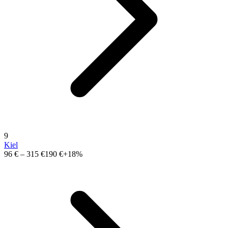
9
Kiel
96 €
–
315 €
190 €
+18%