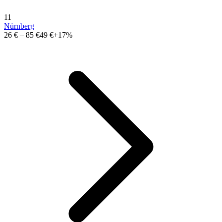
11
Nürnberg
26 €
–
85 €
49 €
+17%