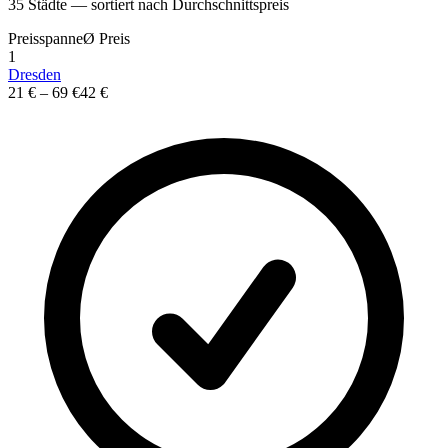
35
St
ä
dte — sortiert nach Durchschnittspreis
Preisspanne
Ø
Preis
1
Dresden
21 €
–
69 €
42 €