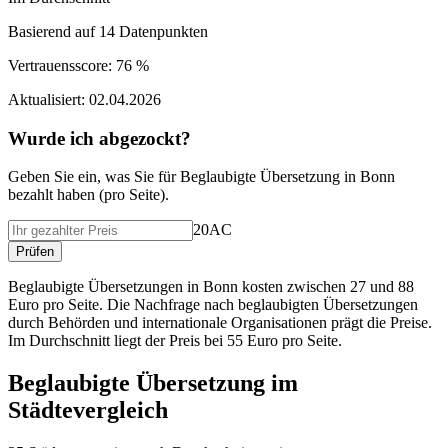
Basierend auf
14
Datenpunkten
Vertrauensscore:
76 %
Aktualisiert:
02.04.2026
Wurde ich abgezockt?
Geben Sie ein, was Sie f
ü
r
Beglaubigte Übersetzung
in
Bonn
bezahlt haben (
pro Seite
).
20AC
Pr
ü
fen
Beglaubigte Übersetzungen in Bonn kosten zwischen 27 und 88
Euro pro Seite. Die Nachfrage nach beglaubigten Übersetzungen
durch Behörden und internationale Organisationen prägt die Preise.
Im Durchschnitt liegt der Preis bei 55 Euro pro Seite.
Beglaubigte Übersetzung
im
St
ä
dtevergleich