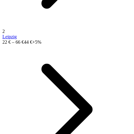
2
Leipzig
22 €
–
66 €
44 €
+5%