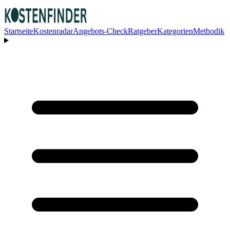
Startseite
Kostenradar
Angebots-Check
Ratgeber
Kategorien
Methodik