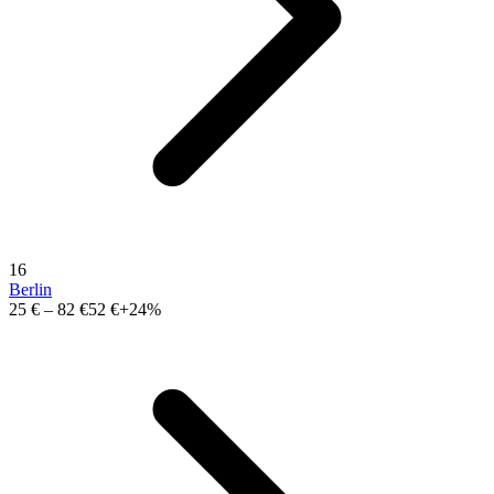
16
Berlin
25 €
–
82 €
52 €
+24%