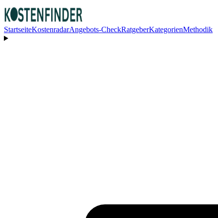
Startseite
Kostenradar
Angebots-Check
Ratgeber
Kategorien
Methodik