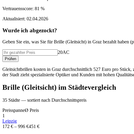
Vertrauensscore:
81 %
Aktualisiert:
02.04.2026
Wurde ich abgezockt?
Geben Sie ein, was Sie f
ü
r
Brille (Gleitsicht)
in
Graz
bezahlt haben (
p
20AC
Pr
ü
fen
Gleitsichtbrillen kosten in Graz durchschnittlich 527 Euro pro Stüc
der Stadt zieht spezialisierte Optiker und Kunden mit hohen Qualität
Brille (Gleitsicht)
im St
ä
dtevergleich
35
St
ä
dte — sortiert nach Durchschnittspreis
Preisspanne
Ø
Preis
1
Leipzig
172 €
–
996 €
451 €