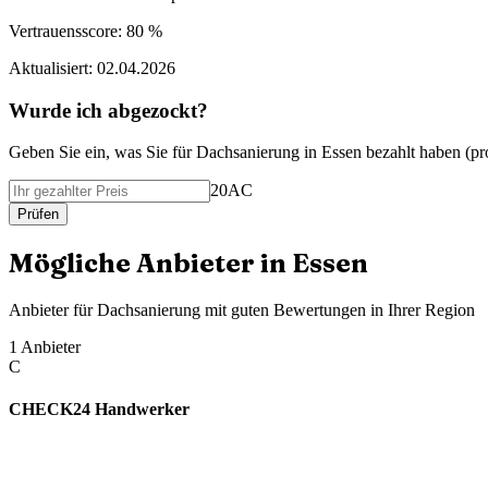
Vertrauensscore:
80 %
Aktualisiert:
02.04.2026
Wurde ich abgezockt?
Geben Sie ein, was Sie f
ü
r
Dachsanierung
in
Essen
bezahlt haben (
pr
20AC
Pr
ü
fen
M
ö
gliche Anbieter in
Essen
Anbieter f
ü
r
Dachsanierung
mit guten Bewertungen in Ihrer Region
1
Anbieter
C
CHECK24 Handwerker