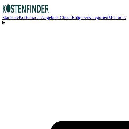
Startseite
Kostenradar
Angebots-Check
Ratgeber
Kategorien
Methodik