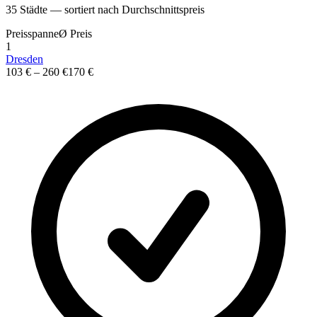
35
St
ä
dte — sortiert nach Durchschnittspreis
Preisspanne
Ø
Preis
1
Dresden
103 €
–
260 €
170 €