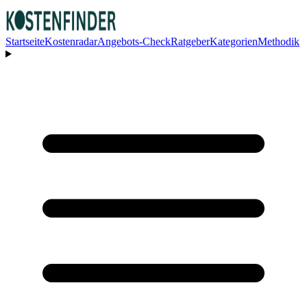
Startseite
Kostenradar
Angebots-Check
Ratgeber
Kategorien
Methodik