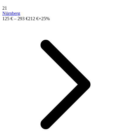
21
Nürnberg
125 €
–
293 €
212 €
+25%