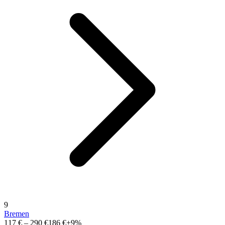
9
Bremen
117 €
–
290 €
186 €
+9%