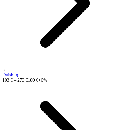
5
Duisburg
103 €
–
273 €
180 €
+6%