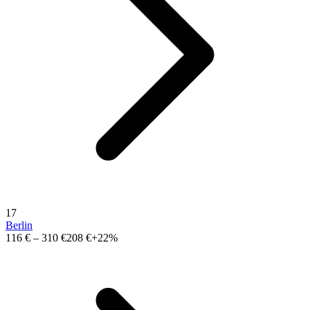
17
Berlin
116 €
–
310 €
208 €
+22%