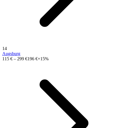
14
Augsburg
115 €
–
299 €
196 €
+15%