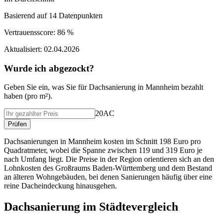
Basierend auf
14
Datenpunkten
Vertrauensscore:
86 %
Aktualisiert:
02.04.2026
Wurde ich abgezockt?
Geben Sie ein, was Sie f
ü
r
Dachsanierung
in
Mannheim
bezahlt
haben (
pro m²
).
20AC
Pr
ü
fen
Dachsanierungen in Mannheim kosten im Schnitt 198 Euro pro
Quadratmeter, wobei die Spanne zwischen 119 und 319 Euro je
nach Umfang liegt. Die Preise in der Region orientieren sich an den
Lohnkosten des Großraums Baden-Württemberg und dem Bestand
an älteren Wohngebäuden, bei denen Sanierungen häufig über eine
reine Dacheindeckung hinausgehen.
Dachsanierung
im St
ä
dtevergleich