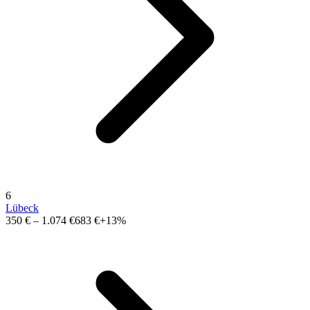
6
Lübeck
350 €
–
1.074 €
683 €
+13%