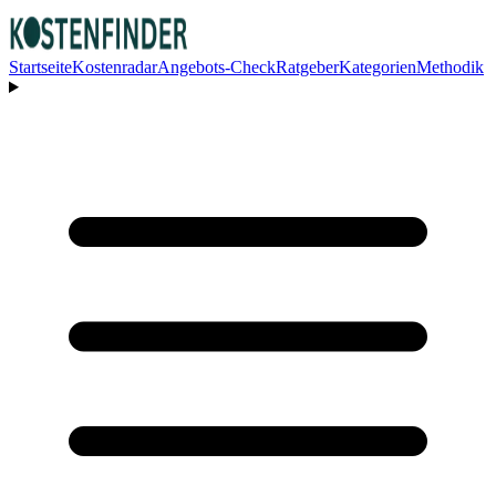
Startseite
Kostenradar
Angebots-Check
Ratgeber
Kategorien
Methodik