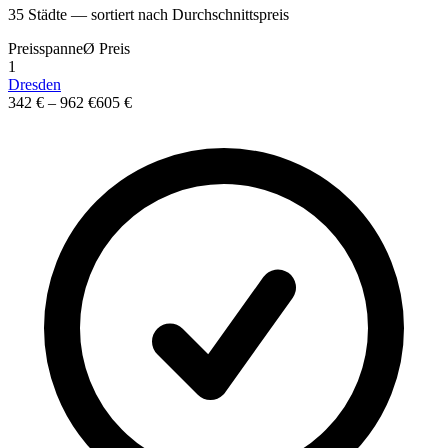
35
St
ä
dte — sortiert nach Durchschnittspreis
Preisspanne
Ø
Preis
1
Dresden
342 €
–
962 €
605 €