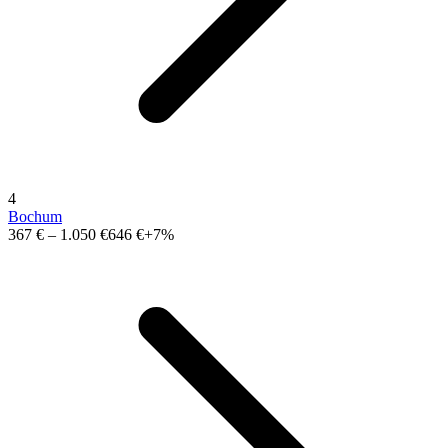
4
Bochum
367 €
–
1.050 €
646 €
+7%