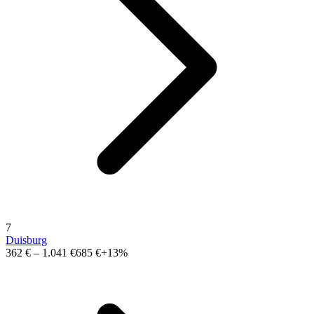
7
Duisburg
362 €
–
1.041 €
685 €
+13%