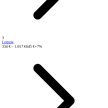
3
Leipzig
334 €
–
1.017 €
645 €
+7%