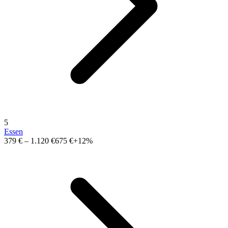
5
Essen
379 €
–
1.120 €
675 €
+12%