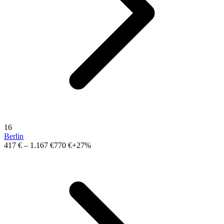
16
Berlin
417 €
–
1.167 €
770 €
+27%