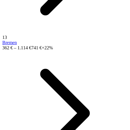
13
Bremen
362 €
–
1.114 €
741 €
+22%