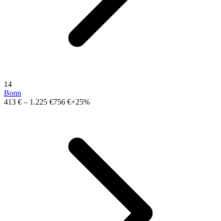
14
Bonn
413 €
–
1.225 €
756 €
+25%