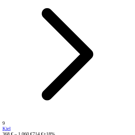
9
Kiel
368 €
–
1.060 €
714 €
+18%