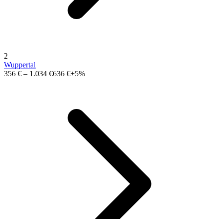
2
Wuppertal
356 €
–
1.034 €
636 €
+5%