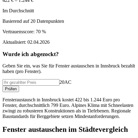
422 € – 1.244 €
Im Durchschnitt
Basierend auf
20
Datenpunkten
Vertrauensscore:
70 %
Aktualisiert:
02.04.2026
Wurde ich abgezockt?
Geben Sie ein, was Sie f
ü
r
Fenster austauschen
in
Innsbruck
bezahlt
haben (
pro Fenster
).
20AC
Pr
ü
fen
Fensteraustausch in Innsbruck kostet 422 bis 1.244 Euro pro
Fenster, durchschnittlich 799 Euro. Alpines Klima mit Schneelasten
zwingt zu robusteren Konstruktionen als in Tiefebenen. Regionale
Baustandards für Berggebiete setzen Mindestanforderungen.
Fenster austauschen
im St
ä
dtevergleich