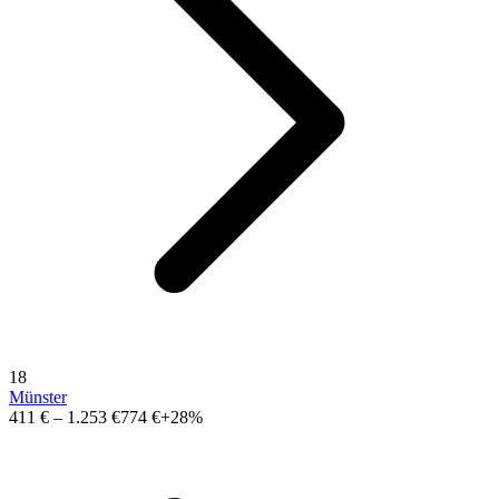
18
Münster
411 €
–
1.253 €
774 €
+28%