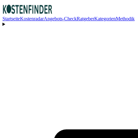
Startseite
Kostenradar
Angebots-Check
Ratgeber
Kategorien
Methodik