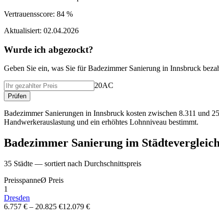
Vertrauensscore:
84 %
Aktualisiert:
02.04.2026
Wurde ich abgezockt?
Geben Sie ein, was Sie f
ü
r
Badezimmer Sanierung
in
Innsbruck
bezah
20AC
Pr
ü
fen
Badezimmer Sanierungen in Innsbruck kosten zwischen 8.311 und 25.
Handwerkerauslastung und ein erhöhtes Lohnniveau bestimmt.
Badezimmer Sanierung
im St
ä
dtevergleic
35
St
ä
dte — sortiert nach Durchschnittspreis
Preisspanne
Ø
Preis
1
Dresden
6.757 €
–
20.825 €
12.079 €