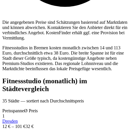
Die angegebenen Preise sind Sch
ä
tzungen basierend auf Marktdaten
und k
ö
nnen abweichen. Kontaktieren Sie den Anbieter direkt f
ü
r ein
verbindliches Angebot.
KostenFinder erh
ä
lt ggf. eine Provision bei
Vermittlung.
Fitnessstudios in Bremen kosten monatlich zwischen 14 und 113
Euro, durchschnittlich etwa 38 Euro. Die breite Spanne ist für eine
Stadt dieser Größe typisch, da kostengünstige Angebote neben
Premium-Studios existieren. Das regionale Lohnniveau und die
Marktdichte beeinflussen das lokale Preisgefüge wesentlich.
Fitnessstudio (monatlich)
im
St
ä
dtevergleich
35
St
ä
dte — sortiert nach Durchschnittspreis
Preisspanne
Ø
Preis
1
Dresden
12 €
–
101 €
32 €