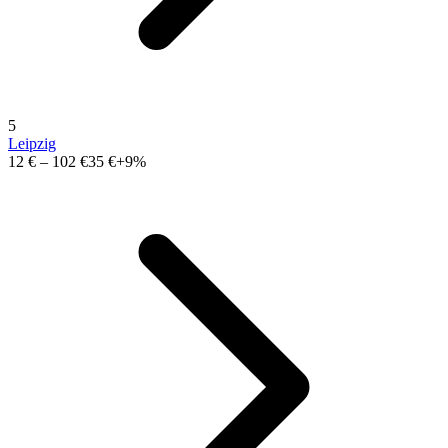
5
Leipzig
12 €
–
102 €
35 €
+9%