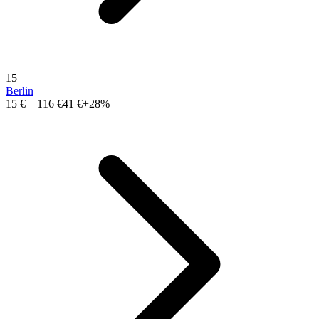
15
Berlin
15 €
–
116 €
41 €
+28%