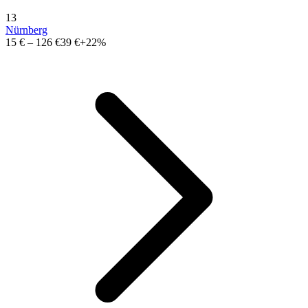
13
Nürnberg
15 €
–
126 €
39 €
+22%