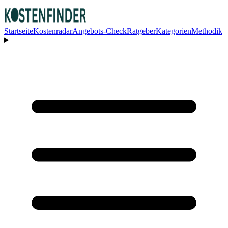
Startseite
Kostenradar
Angebots-Check
Ratgeber
Kategorien
Methodik