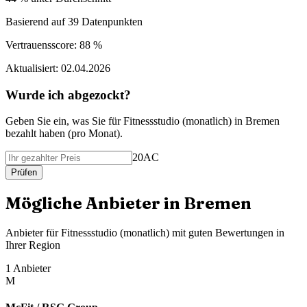
Basierend auf
39
Datenpunkten
Vertrauensscore:
88 %
Aktualisiert:
02.04.2026
Wurde ich abgezockt?
Geben Sie ein, was Sie f
ü
r
Fitnessstudio (monatlich)
in
Bremen
bezahlt haben (
pro Monat
).
20AC
Pr
ü
fen
M
ö
gliche Anbieter in
Bremen
Anbieter f
ü
r
Fitnessstudio (monatlich)
mit guten Bewertungen in
Ihrer Region
1
Anbieter
M