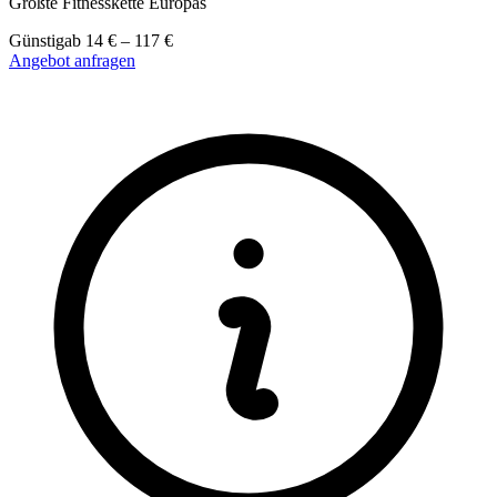
Größte Fitnesskette Europas
Günstig
ab
14
€
–
117
€
Angebot anfragen