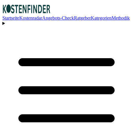
Startseite
Kostenradar
Angebots-Check
Ratgeber
Kategorien
Methodik