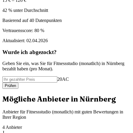
15 € – 126 €
42 % unter Durchschnitt
Basierend auf
40
Datenpunkten
Vertrauensscore:
80 %
Aktualisiert:
02.04.2026
Wurde ich abgezockt?
Geben Sie ein, was Sie f
ü
r
Fitnessstudio (monatlich)
in
Nürnberg
bezahlt haben (
pro Monat
).
20AC
Pr
ü
fen
M
ö
gliche Anbieter in
Nürnberg
Anbieter f
ü
r
Fitnessstudio (monatlich)
mit guten Bewertungen in
Ihrer Region
4
Anbieter
J