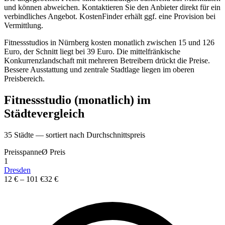
und k
ö
nnen abweichen. Kontaktieren Sie den Anbieter direkt f
ü
r ein
verbindliches Angebot.
KostenFinder erh
ä
lt ggf. eine Provision bei
Vermittlung.
Fitnessstudios in Nürnberg kosten monatlich zwischen 15 und 126
Euro, der Schnitt liegt bei 39 Euro. Die mittelfränkische
Konkurrenzlandschaft mit mehreren Betreibern drückt die Preise.
Bessere Ausstattung und zentrale Stadtlage liegen im oberen
Preisbereich.
Fitnessstudio (monatlich)
im
St
ä
dtevergleich
35
St
ä
dte — sortiert nach Durchschnittspreis
Preisspanne
Ø
Preis
1
Dresden
12 €
–
101 €
32 €