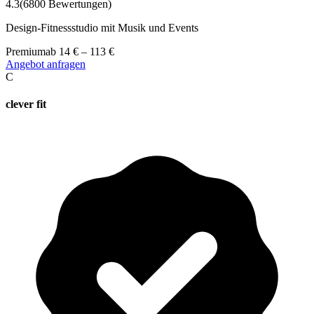
4.3
(
6800
Bewertungen)
Design-Fitnessstudio mit Musik und Events
Premium
ab
14
€
–
113
€
Angebot anfragen
C
clever fit