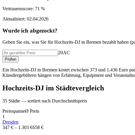
Vertrauensscore:
71 %
Aktualisiert:
02.04.2026
Wurde ich abgezockt?
Geben Sie ein, was Sie f
ü
r
Hochzeits-DJ
in
Bremen
bezahlt haben (
p
20AC
Pr
ü
fen
Ein Hochzeits-DJ in Bremen kostet zwischen 373 und 1.436 Euro pausch
Künstlergebühren hängen von Erfahrung, Equipment und Veranstaltun
Hochzeits-DJ
im St
ä
dtevergleich
35
St
ä
dte — sortiert nach Durchschnittspreis
Preisspanne
Ø
Preis
1
Dresden
347 €
–
1.303 €
658 €