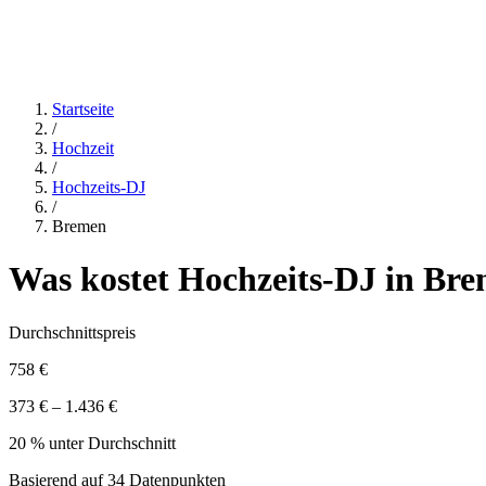
Startseite
/
Hochzeit
/
Hochzeits-DJ
/
Bremen
Was kostet
Hochzeits-DJ
in
Bre
Durchschnittspreis
758 €
373 € – 1.436 €
20 % unter Durchschnitt
Basierend auf
34
Datenpunkten