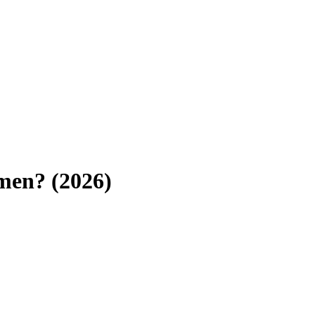
men
? (
2026
)