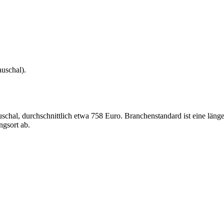
auschal
).
al, durchschnittlich etwa 758 Euro. Branchenstandard ist eine längere 
gsort ab.