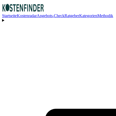
Startseite
Kostenradar
Angebots-Check
Ratgeber
Kategorien
Methodik