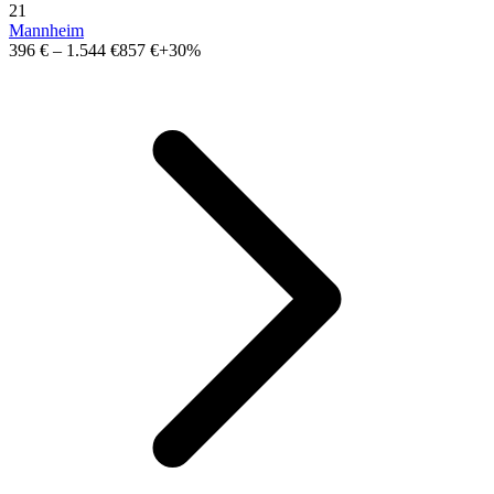
21
Mannheim
396 €
–
1.544 €
857 €
+30%