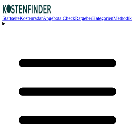
Startseite
Kostenradar
Angebots-Check
Ratgeber
Kategorien
Methodik