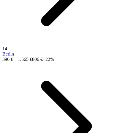
14
Berlin
396 €
–
1.565 €
806 €
+22%