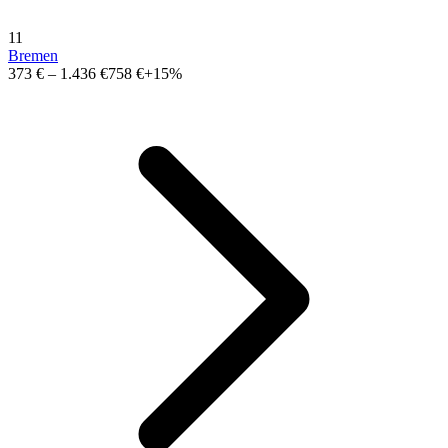
11
Bremen
373 €
–
1.436 €
758 €
+15%