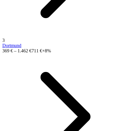
3
Dortmund
369 €
–
1.462 €
711 €
+8%