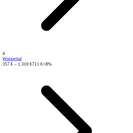
4
Wuppertal
357 €
–
1.310 €
711 €
+8%