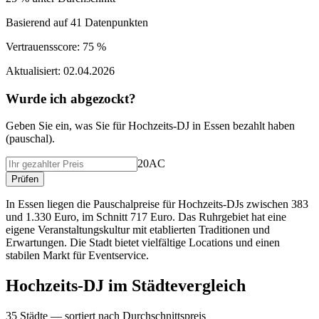
Basierend auf
41
Datenpunkten
Vertrauensscore:
75 %
Aktualisiert:
02.04.2026
Wurde ich abgezockt?
Geben Sie ein, was Sie f
ü
r
Hochzeits-DJ
in
Essen
bezahlt haben
(
pauschal
).
20AC
Pr
ü
fen
In Essen liegen die Pauschalpreise für Hochzeits-DJs zwischen 383
und 1.330 Euro, im Schnitt 717 Euro. Das Ruhrgebiet hat eine
eigene Veranstaltungskultur mit etablierten Traditionen und
Erwartungen. Die Stadt bietet vielfältige Locations und einen
stabilen Markt für Eventservice.
Hochzeits-DJ
im St
ä
dtevergleich
35
St
ä
dte — sortiert nach Durchschnittspreis