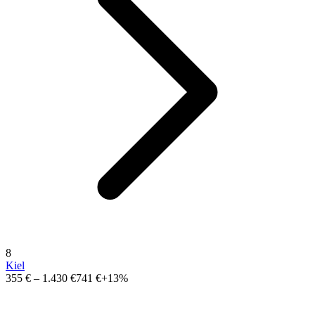
8
Kiel
355 €
–
1.430 €
741 €
+13%