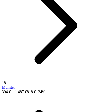
18
Münster
394 €
–
1.487 €
818 €
+24%