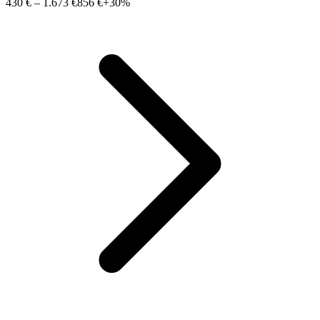
430 €
–
1.673 €
856 €
+30%