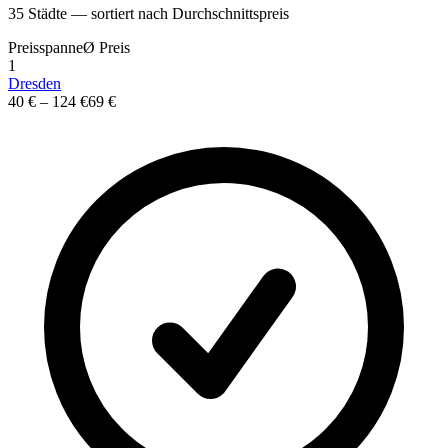
35
St
ä
dte — sortiert nach Durchschnittspreis
Preisspanne
Ø
Preis
1
Dresden
40 €
–
124 €
69 €