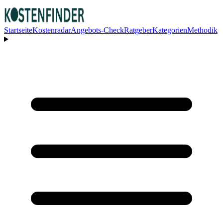
Startseite
Kostenradar
Angebots-Check
Ratgeber
Kategorien
Methodik