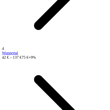
4
Wuppertal
42 €
–
137 €
75 €
+9%