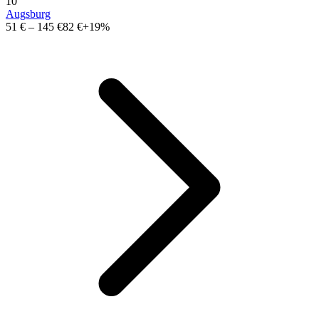
10
Augsburg
51 €
–
145 €
82 €
+19%