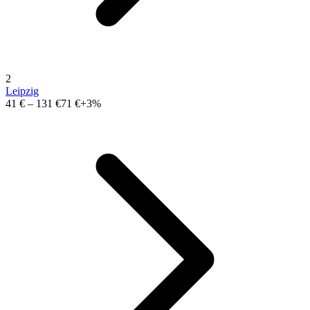
2
Leipzig
41 €
–
131 €
71 €
+3%