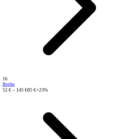
16
Berlin
52 €
–
145 €
85 €
+23%