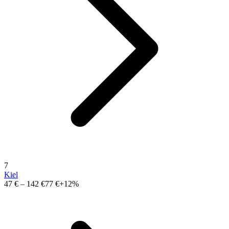
7
Kiel
47 €
–
142 €
77 €
+12%