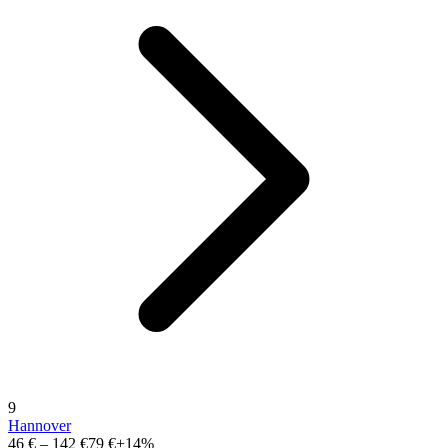
9
Hannover
46 €
–
142 €
79 €
+14%