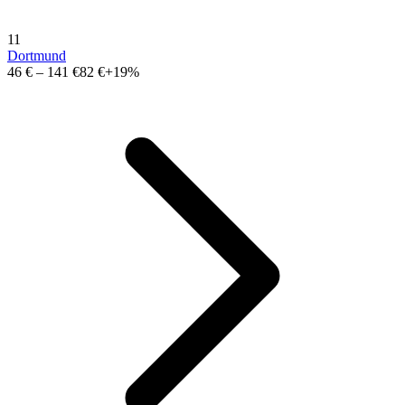
11
Dortmund
46 €
–
141 €
82 €
+19%