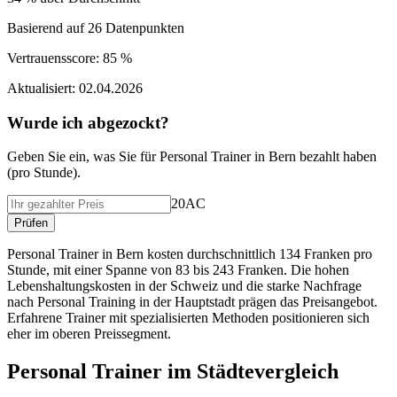
Basierend auf
26
Datenpunkten
Vertrauensscore:
85 %
Aktualisiert:
02.04.2026
Wurde ich abgezockt?
Geben Sie ein, was Sie f
ü
r
Personal Trainer
in
Bern
bezahlt haben
(
pro Stunde
).
20AC
Pr
ü
fen
Personal Trainer in Bern kosten durchschnittlich 134 Franken pro
Stunde, mit einer Spanne von 83 bis 243 Franken. Die hohen
Lebenshaltungskosten in der Schweiz und die starke Nachfrage
nach Personal Training in der Hauptstadt prägen das Preisangebot.
Erfahrene Trainer mit spezialisierten Methoden positionieren sich
eher im oberen Preissegment.
Personal Trainer
im St
ä
dtevergleich