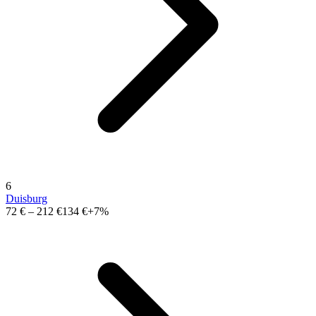
6
Duisburg
72 €
–
212 €
134 €
+7%