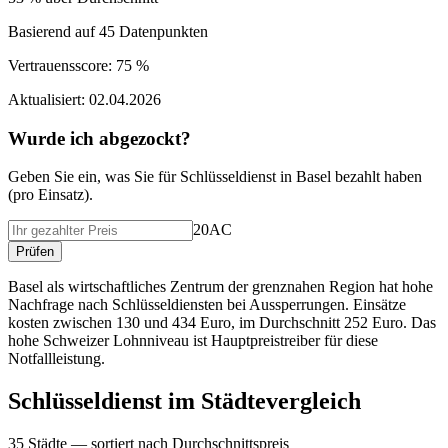
Basierend auf
45
Datenpunkten
Vertrauensscore:
75 %
Aktualisiert:
02.04.2026
Wurde ich abgezockt?
Geben Sie ein, was Sie f
ü
r
Schlüsseldienst
in
Basel
bezahlt haben
(
pro Einsatz
).
20AC
Pr
ü
fen
Basel als wirtschaftliches Zentrum der grenznahen Region hat hohe
Nachfrage nach Schlüsseldiensten bei Aussperrungen. Einsätze
kosten zwischen 130 und 434 Euro, im Durchschnitt 252 Euro. Das
hohe Schweizer Lohnniveau ist Hauptpreistreiber für diese
Notfallleistung.
Schlüsseldienst
im St
ä
dtevergleich
35
St
ä
dte — sortiert nach Durchschnittspreis