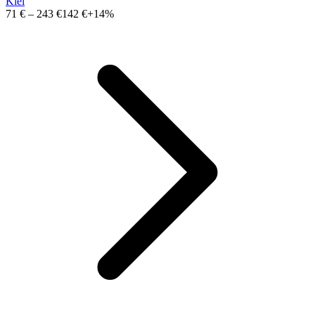
Kiel
71 €
–
243 €
142 €
+14%