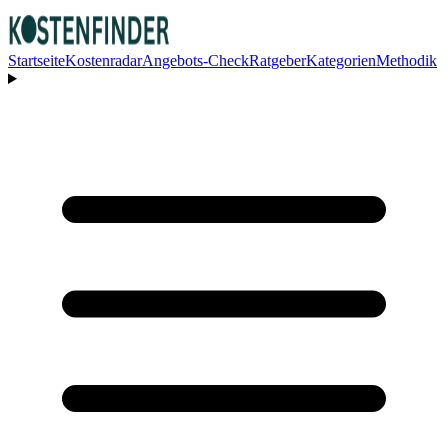
Startseite
Kostenradar
Angebots-Check
Ratgeber
Kategorien
Methodik