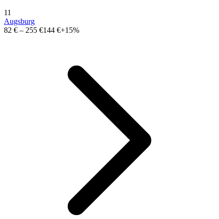
11
Augsburg
82 €
–
255 €
144 €
+15%