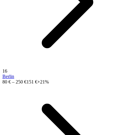
16
Berlin
80 €
–
250 €
151 €
+21%