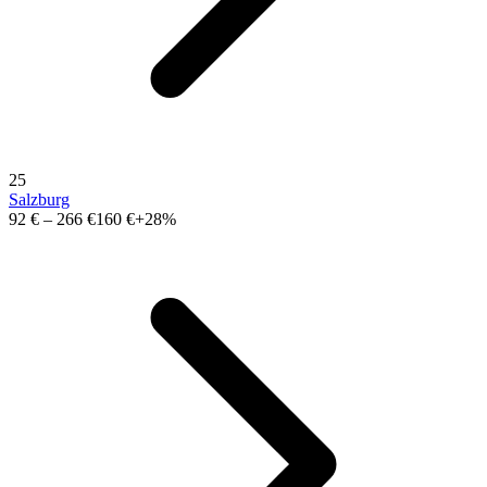
25
Salzburg
92 €
–
266 €
160 €
+28%