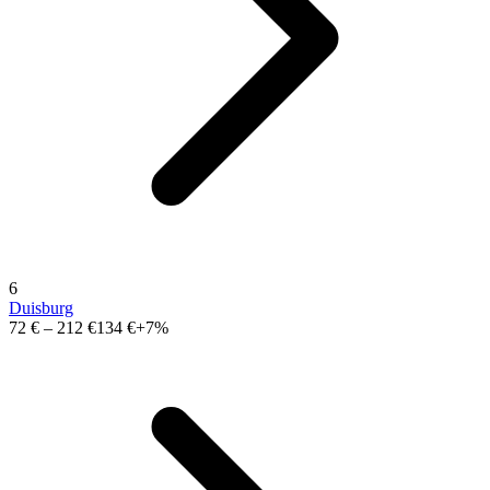
6
Duisburg
72 €
–
212 €
134 €
+7%