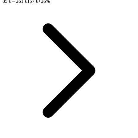
85 €
–
261 €
157 €
+26%