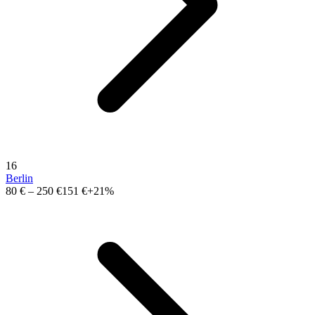
16
Berlin
80 €
–
250 €
151 €
+21%