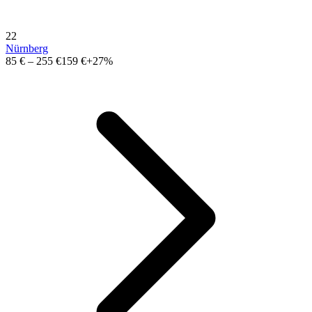
22
Nürnberg
85 €
–
255 €
159 €
+27%