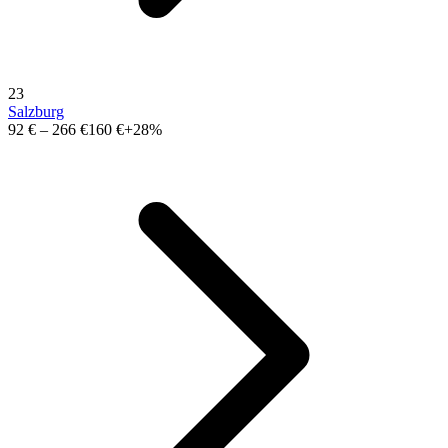
23
Salzburg
92 €
–
266 €
160 €
+28%