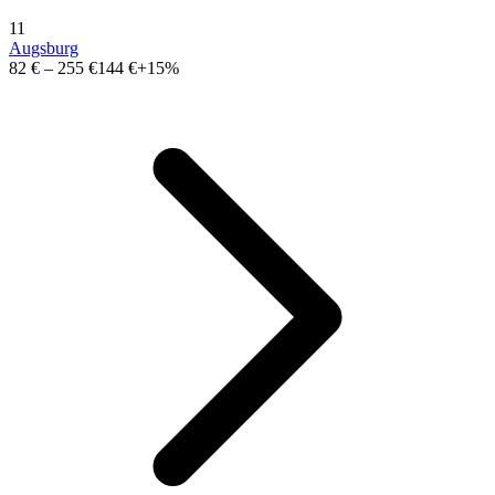
11
Augsburg
82 €
–
255 €
144 €
+15%