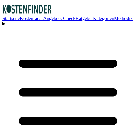
Startseite
Kostenradar
Angebots-Check
Ratgeber
Kategorien
Methodik