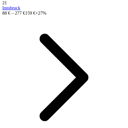
21
Innsbruck
88 €
–
277 €
159 €
+27%