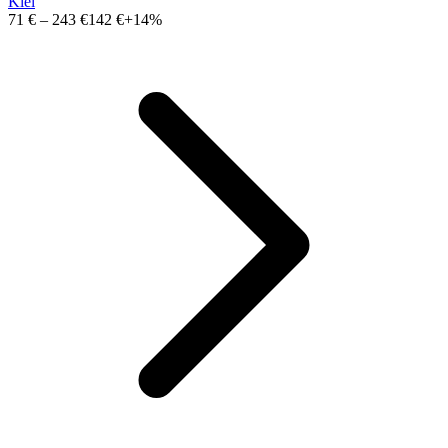
Kiel
71 €
–
243 €
142 €
+14%