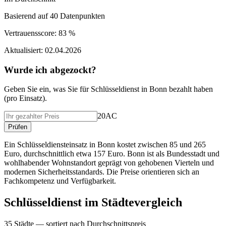
Basierend auf
40
Datenpunkten
Vertrauensscore:
83 %
Aktualisiert:
02.04.2026
Wurde ich abgezockt?
Geben Sie ein, was Sie f
ü
r
Schlüsseldienst
in
Bonn
bezahlt haben
(
pro Einsatz
).
20AC
Pr
ü
fen
Ein Schlüsseldiensteinsatz in Bonn kostet zwischen 85 und 265
Euro, durchschnittlich etwa 157 Euro. Bonn ist als Bundesstadt und
wohlhabender Wohnstandort geprägt von gehobenen Vierteln und
modernen Sicherheitsstandards. Die Preise orientieren sich an
Fachkompetenz und Verfügbarkeit.
Schlüsseldienst
im St
ä
dtevergleich
35
St
ä
dte — sortiert nach Durchschnittspreis