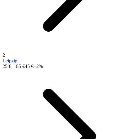
2
Leipzig
25 €
–
85 €
45 €
+2%