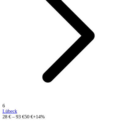
6
Lübeck
28 €
–
93 €
50 €
+14%