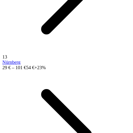
13
Nürnberg
29 €
–
101 €
54 €
+23%