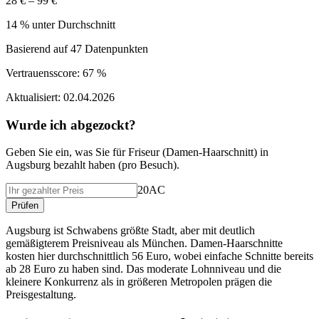
28 € – 99 €
14 % unter Durchschnitt
Basierend auf
47
Datenpunkten
Vertrauensscore:
67 %
Aktualisiert:
02.04.2026
Wurde ich abgezockt?
Geben Sie ein, was Sie f
ü
r
Friseur (Damen-Haarschnitt)
in
Augsburg
bezahlt haben (
pro Besuch
).
20AC
Pr
ü
fen
Augsburg ist Schwabens größte Stadt, aber mit deutlich
gemäßigterem Preisniveau als München. Damen-Haarschnitte
kosten hier durchschnittlich 56 Euro, wobei einfache Schnitte bereits
ab 28 Euro zu haben sind. Das moderate Lohnniveau und die
kleinere Konkurrenz als in größeren Metropolen prägen die
Preisgestaltung.