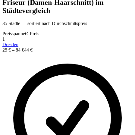
Friseur (Damen-Haarschnitt)
im
St
ä
dtevergleich
35
St
ä
dte — sortiert nach Durchschnittspreis
Preisspanne
Ø
Preis
1
Dresden
25 €
–
84 €
44 €