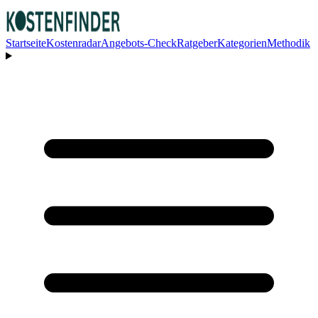
Startseite
Kostenradar
Angebots-Check
Ratgeber
Kategorien
Methodik