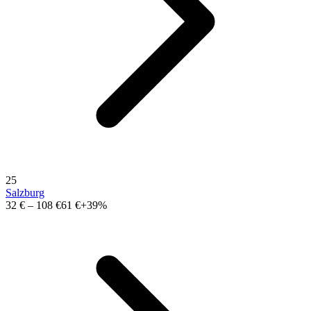
25
Salzburg
32 €
–
108 €
61 €
+39%