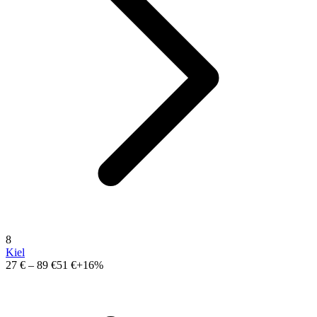
8
Kiel
27 €
–
89 €
51 €
+16%