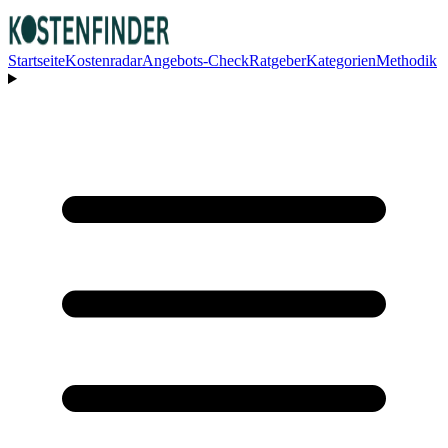
Startseite
Kostenradar
Angebots-Check
Ratgeber
Kategorien
Methodik