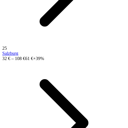
25
Salzburg
32 €
–
108 €
61 €
+39%