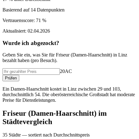
Basierend auf
14
Datenpunkten
Vertrauensscore:
71 %
Aktualisiert:
02.04.2026
Wurde ich abgezockt?
Geben Sie ein, was Sie f
ü
r
Friseur (Damen-Haarschnitt)
in
Linz
bezahlt haben (
pro Besuch
).
20AC
Pr
ü
fen
Ein Damen-Haarschnitt kostet in Linz zwischen 29 und 103,
durchschnittlich 54. Die oberösterreichische Großstadt hat moderate
Preise für Dienstleistungen.
Friseur (Damen-Haarschnitt)
im
St
ä
dtevergleich
35
St
ä
dte — sortiert nach Durchschnittspreis