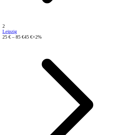
2
Leipzig
25 €
–
85 €
45 €
+2%