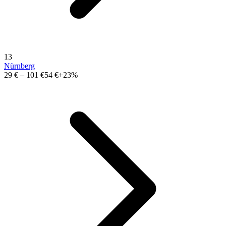
13
Nürnberg
29 €
–
101 €
54 €
+23%