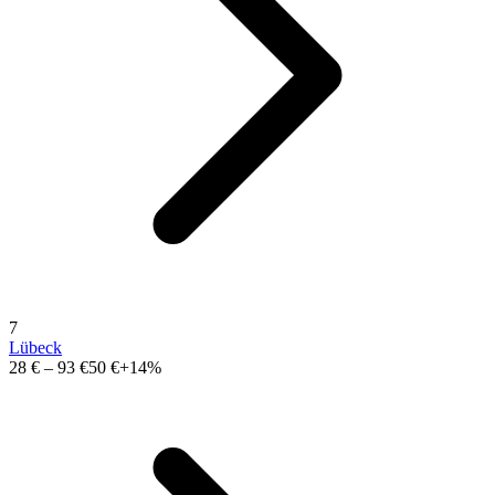
7
Lübeck
28 €
–
93 €
50 €
+14%