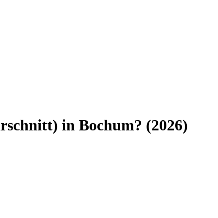
schnitt)
in
Bochum
? (
2026
)