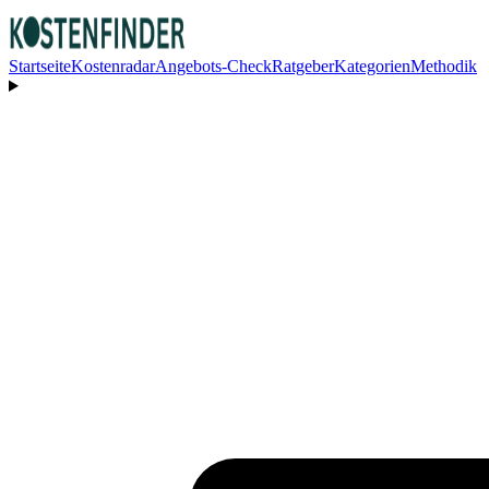
Startseite
Kostenradar
Angebots-Check
Ratgeber
Kategorien
Methodik