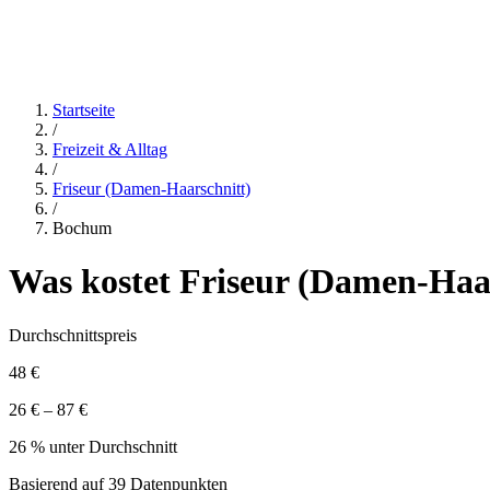
Startseite
/
Freizeit & Alltag
/
Friseur (Damen-Haarschnitt)
/
Bochum
Was kostet
Friseur (Damen-Haar
Durchschnittspreis
48 €
26 € – 87 €
26 % unter Durchschnitt
Basierend auf
39
Datenpunkten