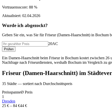
Vertrauensscore:
88 %
Aktualisiert:
02.04.2026
Wurde ich abgezockt?
Geben Sie ein, was Sie f
ü
r
Friseur (Damen-Haarschnitt)
in
Bochum
b
20AC
Pr
ü
fen
Ein Damen-Haarschnitt beim Friseur in Bochum kostet zwischen 26 und
Nachfrage nach Friseurdiensten, weshalb Bochum im Vergleich zu grö
Friseur (Damen-Haarschnitt)
im St
ä
dtever
35
St
ä
dte — sortiert nach Durchschnittspreis
Preisspanne
Ø
Preis
1
Dresden
25 €
–
84 €
44 €