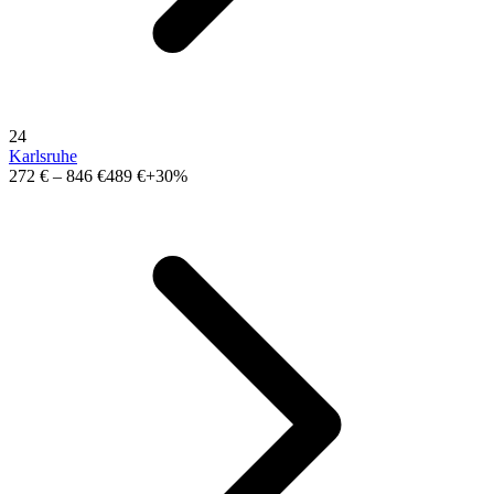
24
Karlsruhe
272 €
–
846 €
489 €
+30%