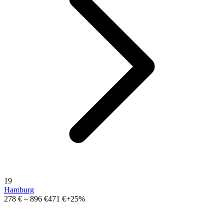
19
Hamburg
278 €
–
896 €
471 €
+25%