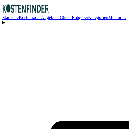
Startseite
Kostenradar
Angebots-Check
Ratgeber
Kategorien
Methodik