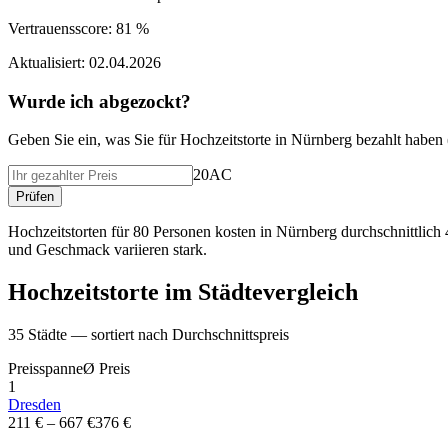
Vertrauensscore:
81 %
Aktualisiert:
02.04.2026
Wurde ich abgezockt?
Geben Sie ein, was Sie f
ü
r
Hochzeitstorte
in
Nürnberg
bezahlt haben 
20AC
Pr
ü
fen
Hochzeitstorten für 80 Personen kosten in Nürnberg durchschnittlich
und Geschmack variieren stark.
Hochzeitstorte
im St
ä
dtevergleich
35
St
ä
dte — sortiert nach Durchschnittspreis
Preisspanne
Ø
Preis
1
Dresden
211 €
–
667 €
376 €