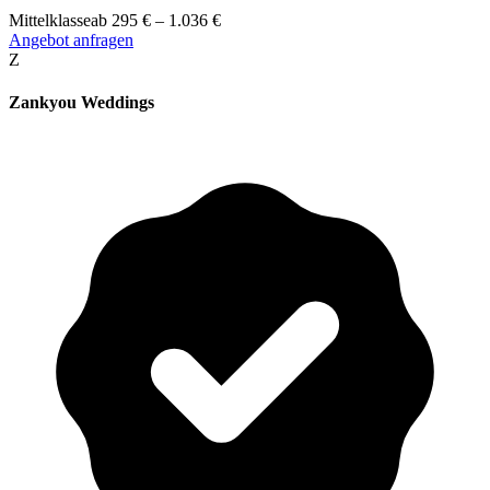
Mittelklasse
ab
295
€
–
1.036
€
Angebot anfragen
Z
Zankyou Weddings