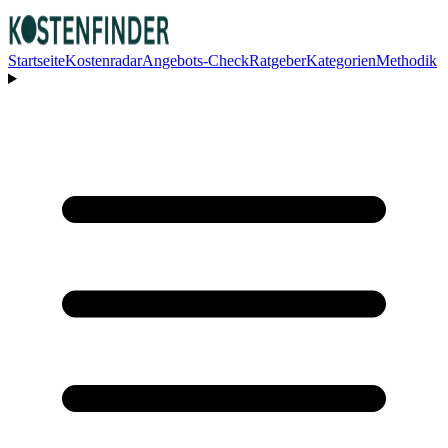
Startseite
Kostenradar
Angebots-Check
Ratgeber
Kategorien
Methodik