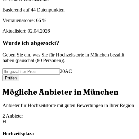
Basierend auf
44
Datenpunkten
Vertrauensscore:
66 %
Aktualisiert:
02.04.2026
Wurde ich abgezockt?
Geben Sie ein, was Sie f
ü
r
Hochzeitstorte
in
München
bezahlt
haben (
pauschal (80 Personen)
).
20AC
Pr
ü
fen
M
ö
gliche Anbieter in
München
Anbieter f
ü
r
Hochzeitstorte
mit guten Bewertungen in Ihrer Region
2
Anbieter
H
Hochzeitsplaza