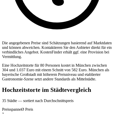
Die angegebenen Preise sind Sch
ä
tzungen basierend auf Marktdaten
und k
ö
nnen abweichen. Kontaktieren Sie den Anbieter direkt f
ü
r ein
verbindliches Angebot.
KostenFinder erh
ä
lt ggf. eine Provision bei
Vermittlung.
Eine Hochzeitstorte für 80 Personen kostet in München zwischen
304 und 1.037 Euro mit einem Schnitt von 582 Euro. München als
bayerische Großstadt mit höherem Preisniveau und etablierter
Gastronomie-Szene setzt andere Standards als Mittelstädte.
Hochzeitstorte
im St
ä
dtevergleich
35
St
ä
dte — sortiert nach Durchschnittspreis
Preisspanne
Ø
Preis
1