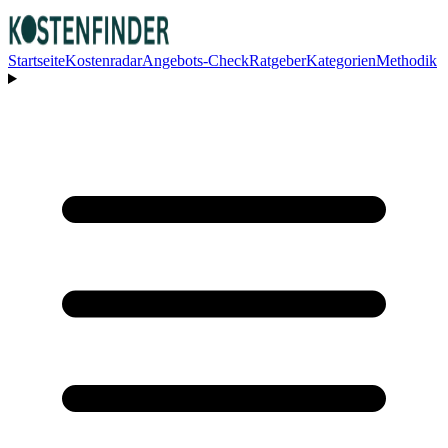
Startseite
Kostenradar
Angebots-Check
Ratgeber
Kategorien
Methodik