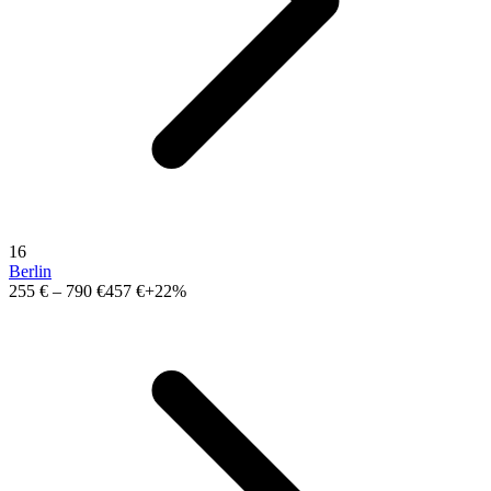
16
Berlin
255 €
–
790 €
457 €
+22%