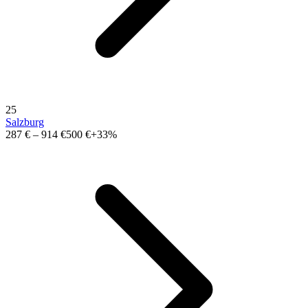
25
Salzburg
287 €
–
914 €
500 €
+33%