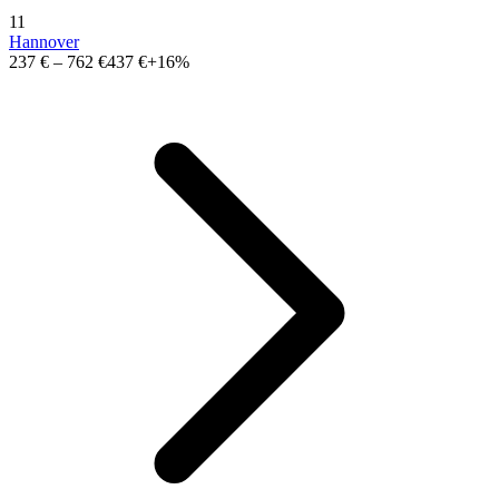
11
Hannover
237 €
–
762 €
437 €
+16%