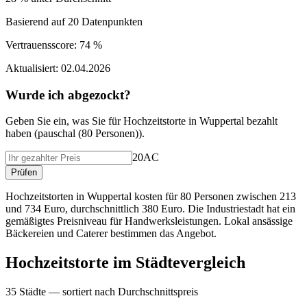
Basierend auf
20
Datenpunkten
Vertrauensscore:
74 %
Aktualisiert:
02.04.2026
Wurde ich abgezockt?
Geben Sie ein, was Sie f
ü
r
Hochzeitstorte
in
Wuppertal
bezahlt
haben (
pauschal (80 Personen)
).
20AC
Pr
ü
fen
Hochzeitstorten in Wuppertal kosten für 80 Personen zwischen 213
und 734 Euro, durchschnittlich 380 Euro. Die Industriestadt hat ein
gemäßigtes Preisniveau für Handwerksleistungen. Lokal ansässige
Bäckereien und Caterer bestimmen das Angebot.
Hochzeitstorte
im St
ä
dtevergleich
35
St
ä
dte — sortiert nach Durchschnittspreis