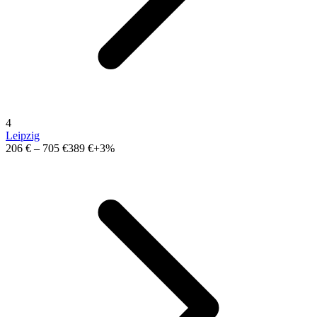
4
Leipzig
206 €
–
705 €
389 €
+3%