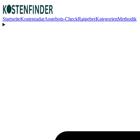
Startseite
Kostenradar
Angebots-Check
Ratgeber
Kategorien
Methodik