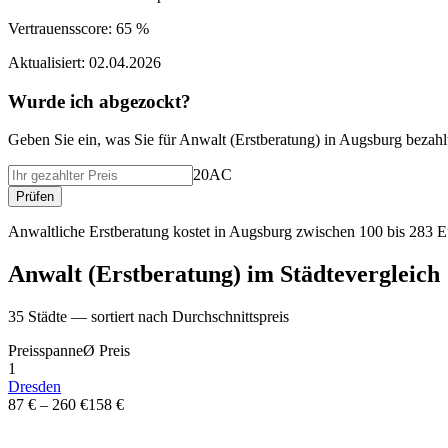
Vertrauensscore:
65 %
Aktualisiert:
02.04.2026
Wurde ich abgezockt?
Geben Sie ein, was Sie f
ü
r
Anwalt (Erstberatung)
in
Augsburg
bezahl
20AC
Pr
ü
fen
Anwaltliche Erstberatung kostet in Augsburg zwischen 100 bis 283 E
Anwalt (Erstberatung)
im St
ä
dtevergleich
35
St
ä
dte — sortiert nach Durchschnittspreis
Preisspanne
Ø
Preis
1
Dresden
87 €
–
260 €
158 €