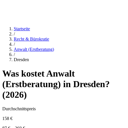
Startseite
/
Recht & Bürokratie
/
Anwalt (Erstberatung)
/
Dresden
Was kostet
Anwalt
(Erstberatung)
in
Dresden
?
(
2026
)
Durchschnittspreis
158 €