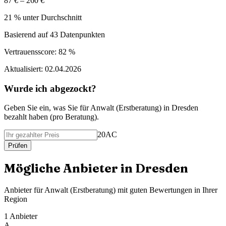
87 € – 260 €
21 % unter Durchschnitt
Basierend auf
43
Datenpunkten
Vertrauensscore:
82 %
Aktualisiert:
02.04.2026
Wurde ich abgezockt?
Geben Sie ein, was Sie f
ü
r
Anwalt (Erstberatung)
in
Dresden
bezahlt haben (
pro Beratung
).
20AC
Pr
ü
fen
M
ö
gliche Anbieter in
Dresden
Anbieter f
ü
r
Anwalt (Erstberatung)
mit guten Bewertungen in Ihrer
Region
1
Anbieter
A