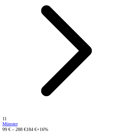
11
Münster
99 €
–
288 €
184 €
+16%