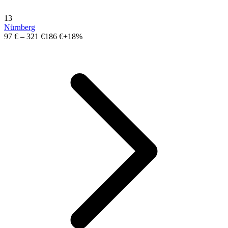
13
Nürnberg
97 €
–
321 €
186 €
+18%