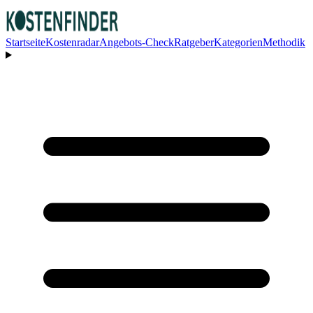
Startseite
Kostenradar
Angebots-Check
Ratgeber
Kategorien
Methodik