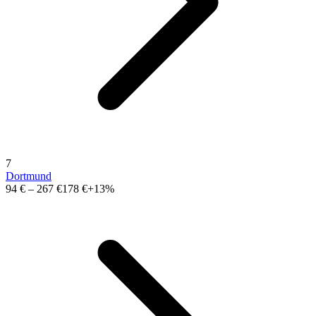
7
Dortmund
94 €
–
267 €
178 €
+13%