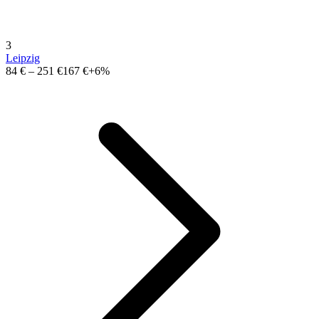
3
Leipzig
84 €
–
251 €
167 €
+6%