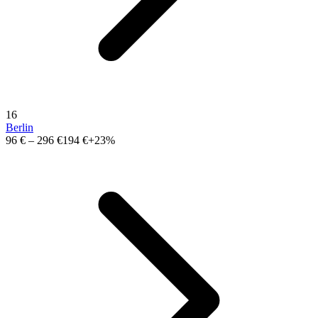
16
Berlin
96 €
–
296 €
194 €
+23%