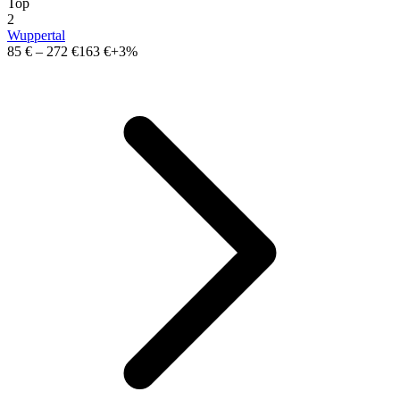
Top
2
Wuppertal
85 €
–
272 €
163 €
+3%