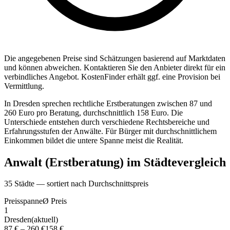
Die angegebenen Preise sind Sch
ä
tzungen basierend auf Marktdaten
und k
ö
nnen abweichen. Kontaktieren Sie den Anbieter direkt f
ü
r ein
verbindliches Angebot.
KostenFinder erh
ä
lt ggf. eine Provision bei
Vermittlung.
In Dresden sprechen rechtliche Erstberatungen zwischen 87 und
260 Euro pro Beratung, durchschnittlich 158 Euro. Die
Unterschiede entstehen durch verschiedene Rechtsbereiche und
Erfahrungsstufen der Anwälte. Für Bürger mit durchschnittlichem
Einkommen bildet die untere Spanne meist die Realität.
Anwalt (Erstberatung)
im St
ä
dtevergleich
35
St
ä
dte — sortiert nach Durchschnittspreis
Preisspanne
Ø
Preis
1
Dresden
(aktuell)
87 €
–
260 €
158 €