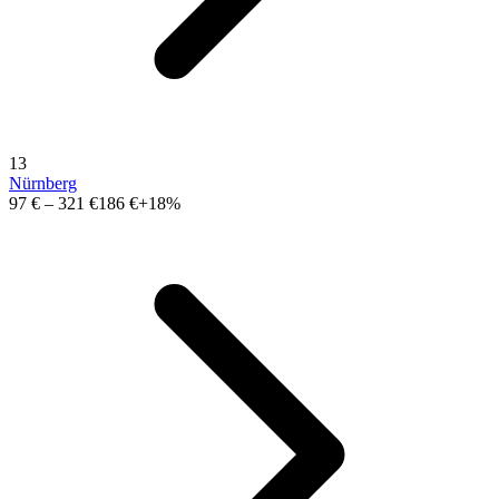
13
Nürnberg
97 €
–
321 €
186 €
+18%