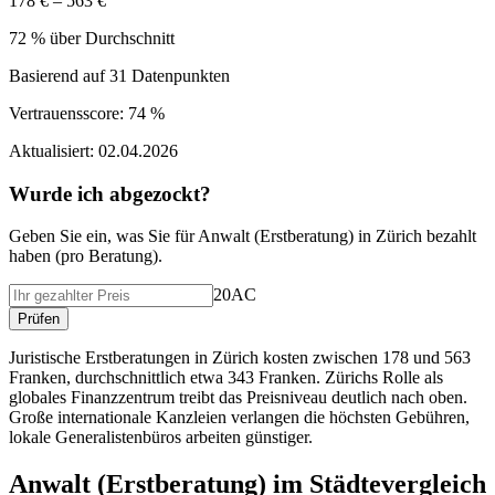
178 € – 563 €
72 % über Durchschnitt
Basierend auf
31
Datenpunkten
Vertrauensscore:
74 %
Aktualisiert:
02.04.2026
Wurde ich abgezockt?
Geben Sie ein, was Sie f
ü
r
Anwalt (Erstberatung)
in
Zürich
bezahlt
haben (
pro Beratung
).
20AC
Pr
ü
fen
Juristische Erstberatungen in Zürich kosten zwischen 178 und 563
Franken, durchschnittlich etwa 343 Franken. Zürichs Rolle als
globales Finanzzentrum treibt das Preisniveau deutlich nach oben.
Große internationale Kanzleien verlangen die höchsten Gebühren,
lokale Generalistenbüros arbeiten günstiger.
Anwalt (Erstberatung)
im St
ä
dtevergleich