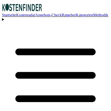
Startseite
Kostenradar
Angebots-Check
Ratgeber
Kategorien
Methodik