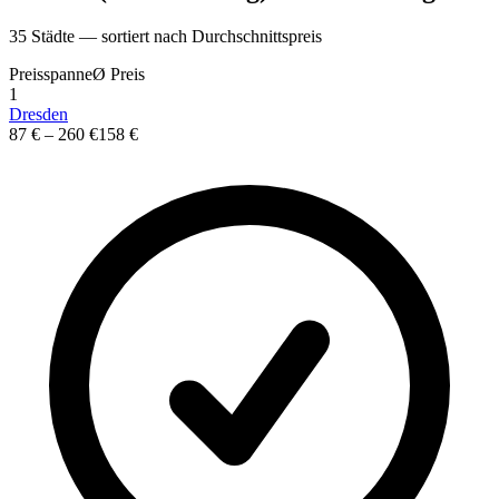
35
St
ä
dte — sortiert nach Durchschnittspreis
Preisspanne
Ø
Preis
1
Dresden
87 €
–
260 €
158 €