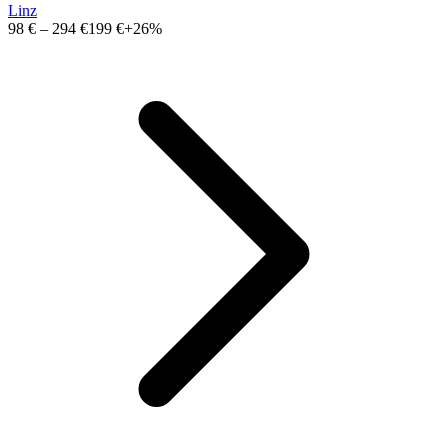
Linz
98 €
–
294 €
199 €
+26%