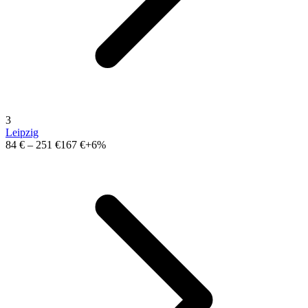
3
Leipzig
84 €
–
251 €
167 €
+6%