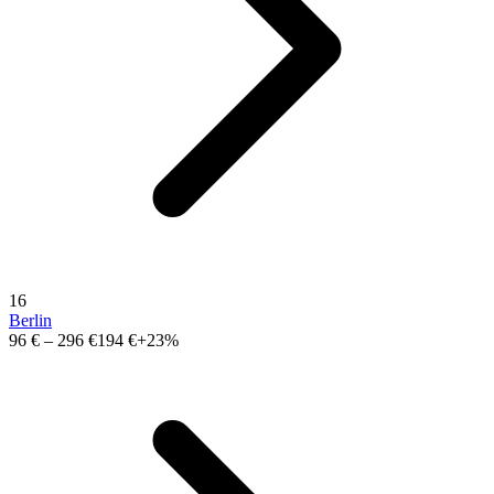
16
Berlin
96 €
–
296 €
194 €
+23%