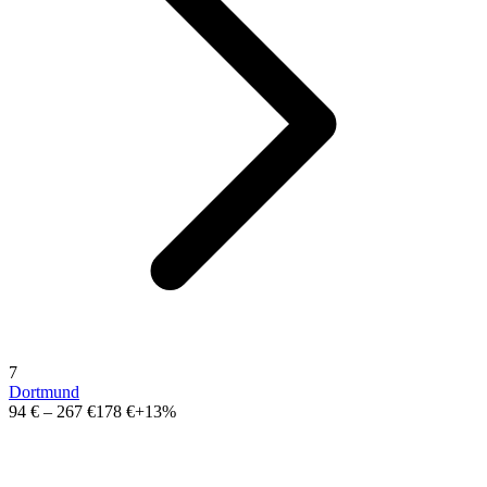
7
Dortmund
94 €
–
267 €
178 €
+13%