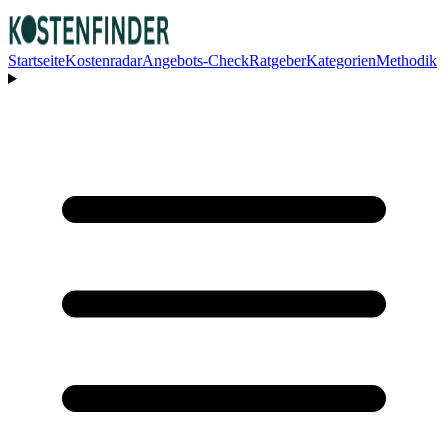
Startseite
Kostenradar
Angebots-Check
Ratgeber
Kategorien
Methodik