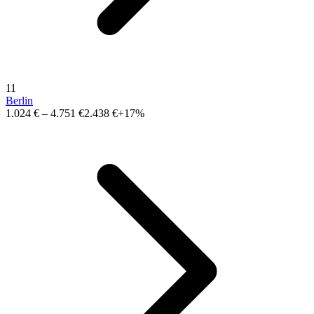
11
Berlin
1.024 €
–
4.751 €
2.438 €
+17%