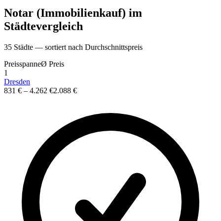
Notar (Immobilienkauf)
im
St
ä
dtevergleich
35
St
ä
dte — sortiert nach Durchschnittspreis
Preisspanne
Ø
Preis
1
Dresden
831 €
–
4.262 €
2.088 €