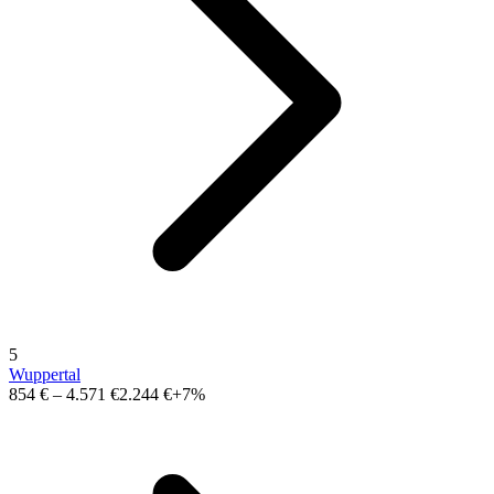
5
Wuppertal
854 €
–
4.571 €
2.244 €
+7%