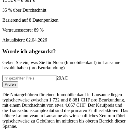
1.732 € – 8.881 €
35 % über Durchschnitt
Basierend auf
8
Datenpunkten
Vertrauensscore:
89 %
Aktualisiert:
02.04.2026
Wurde ich abgezockt?
Geben Sie ein, was Sie f
ü
r
Notar (Immobilienkauf)
in
Lausanne
bezahlt haben (
pro Beurkundung
).
20AC
Pr
ü
fen
Die Notargebühren für einen Immobilienkauf in Lausanne liegen
typischerweise zwischen 1.732 und 8.881 CHF pro Beurkundung,
mit einem Durchschnitt von etwa 4.057 CHF. Der Kaufpreis und
die Transaktionskomplexität sind die primären Einflussfaktoren. Das
höhere Lohnniveau in Lausanne als wirtschaftliches Zentrum führt
typischerweise zu Gebühren im mittleren bis oberen Bereich dieser
Spanne.