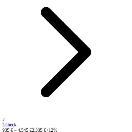
7
Lübeck
935 €
–
4.545 €
2.335 €
+12%