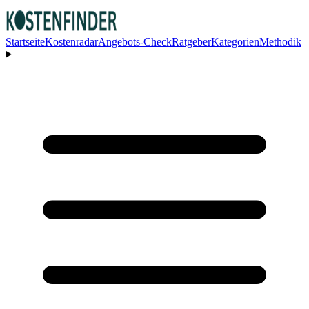
Startseite
Kostenradar
Angebots-Check
Ratgeber
Kategorien
Methodik