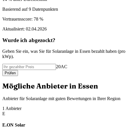
Basierend auf
9
Datenpunkten
Vertrauensscore:
78 %
Aktualisiert:
02.04.2026
Wurde ich abgezockt?
Geben Sie ein, was Sie f
ü
r
Solaranlage
in
Essen
bezahlt haben (
pro
kWp
).
20AC
Pr
ü
fen
M
ö
gliche Anbieter in
Essen
Anbieter f
ü
r
Solaranlage
mit guten Bewertungen in Ihrer Region
1
Anbieter
E
E.ON Solar