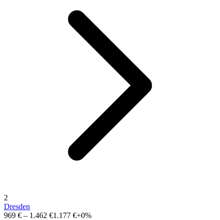
2
Dresden
969 €
–
1.462 €
1.177 €
+0%