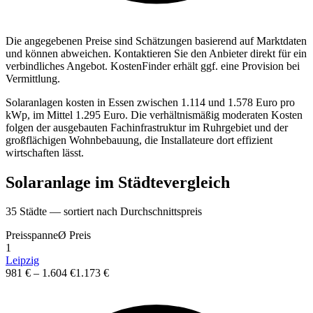
Die angegebenen Preise sind Sch
ä
tzungen basierend auf Marktdaten
und k
ö
nnen abweichen. Kontaktieren Sie den Anbieter direkt f
ü
r ein
verbindliches Angebot.
KostenFinder erh
ä
lt ggf. eine Provision bei
Vermittlung.
Solaranlagen kosten in Essen zwischen 1.114 und 1.578 Euro pro
kWp, im Mittel 1.295 Euro. Die verhältnismäßig moderaten Kosten
folgen der ausgebauten Fachinfrastruktur im Ruhrgebiet und der
großflächigen Wohnbebauung, die Installateure dort effizient
wirtschaften lässt.
Solaranlage
im St
ä
dtevergleich
35
St
ä
dte — sortiert nach Durchschnittspreis
Preisspanne
Ø
Preis
1
Leipzig
981 €
–
1.604 €
1.173 €