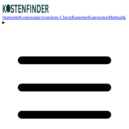
Startseite
Kostenradar
Angebots-Check
Ratgeber
Kategorien
Methodik