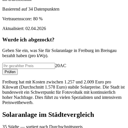
Basierend auf
34
Datenpunkten
Vertrauensscore:
80 %
Aktualisiert:
02.04.2026
Wurde ich abgezockt?
Geben Sie ein, was Sie f
ü
r
Solaranlage
in
Freiburg im Breisgau
bezahlt haben (
pro kWp
).
20AC
Pr
ü
fen
Freiburg hat mit Kosten zwischen 1.257 und 2.009 Euro pro
Kilowatt (Durchschnitt 1.578 Euro) stabile Solarpreise. Die Stadt ist
bundesweit ein Schwerpunkt für Fotovoltaik mit kontinuierlich
hoher Nachfrage. Dies führt zu vielen Spezialisten und intensivem
Preiswettbewerb.
Solaranlage
im St
ä
dtevergleich
35
St
ä
dte — sortiert nach Durchschnittspreis