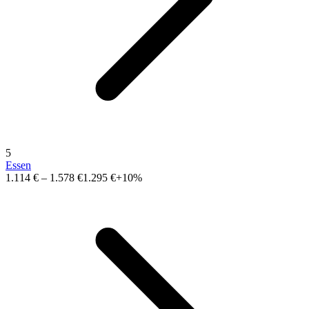
5
Essen
1.114 €
–
1.578 €
1.295 €
+10%