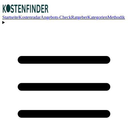
Startseite
Kostenradar
Angebots-Check
Ratgeber
Kategorien
Methodik