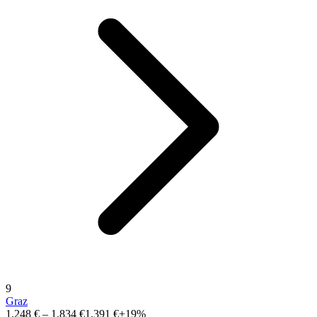
9
Graz
1.248 €
–
1.834 €
1.391 €
+19%