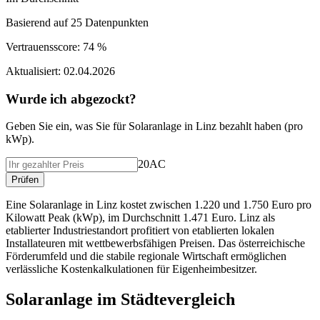
Basierend auf
25
Datenpunkten
Vertrauensscore:
74 %
Aktualisiert:
02.04.2026
Wurde ich abgezockt?
Geben Sie ein, was Sie f
ü
r
Solaranlage
in
Linz
bezahlt haben (
pro
kWp
).
20AC
Pr
ü
fen
Eine Solaranlage in Linz kostet zwischen 1.220 und 1.750 Euro pro
Kilowatt Peak (kWp), im Durchschnitt 1.471 Euro. Linz als
etablierter Industriestandort profitiert von etablierten lokalen
Installateuren mit wettbewerbsfähigen Preisen. Das österreichische
Förderumfeld und die stabile regionale Wirtschaft ermöglichen
verlässliche Kostenkalkulationen für Eigenheimbesitzer.
Solaranlage
im St
ä
dtevergleich