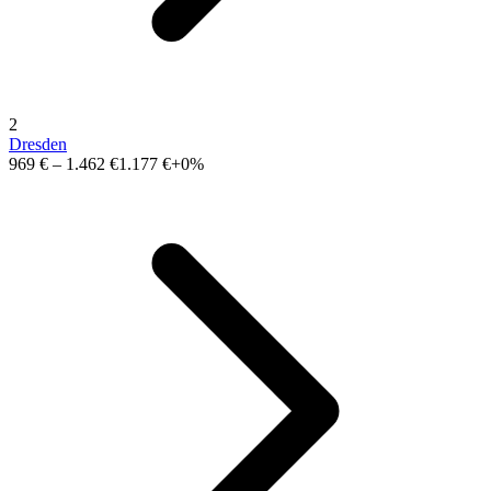
2
Dresden
969 €
–
1.462 €
1.177 €
+0%