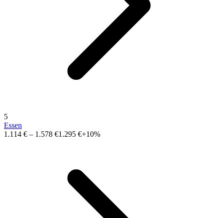
5
Essen
1.114 €
–
1.578 €
1.295 €
+10%