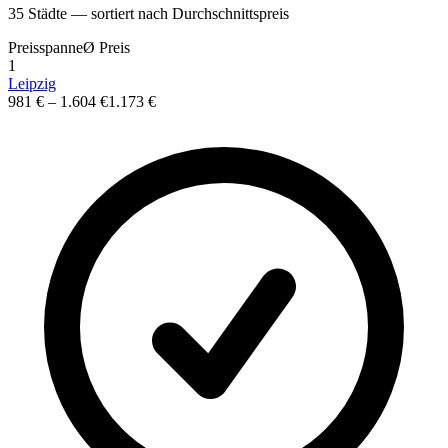
35
St
ä
dte — sortiert nach Durchschnittspreis
Preisspanne
Ø
Preis
1
Leipzig
981 €
–
1.604 €
1.173 €