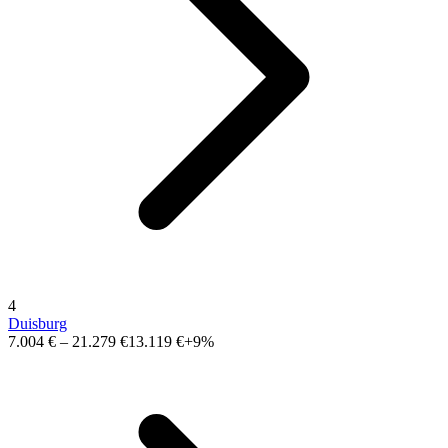
4
Duisburg
7.004 €
–
21.279 €
13.119 €
+9%