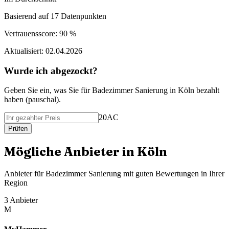
Basierend auf
17
Datenpunkten
Vertrauensscore:
90 %
Aktualisiert:
02.04.2026
Wurde ich abgezockt?
Geben Sie ein, was Sie f
ü
r
Badezimmer Sanierung
in
Köln
bezahlt
haben (
pauschal
).
20AC
Pr
ü
fen
M
ö
gliche Anbieter in
Köln
Anbieter f
ü
r
Badezimmer Sanierung
mit guten Bewertungen in Ihrer
Region
3
Anbieter
M