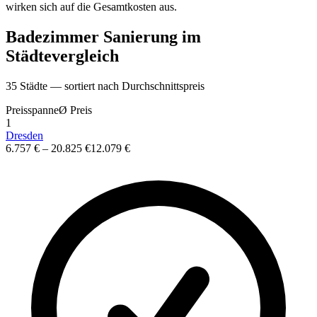
wirken sich auf die Gesamtkosten aus.
Badezimmer Sanierung
im
St
ä
dtevergleich
35
St
ä
dte — sortiert nach Durchschnittspreis
Preisspanne
Ø
Preis
1
Dresden
6.757 €
–
20.825 €
12.079 €