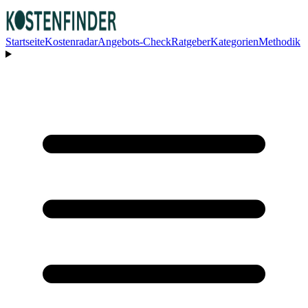
Startseite
Kostenradar
Angebots-Check
Ratgeber
Kategorien
Methodik