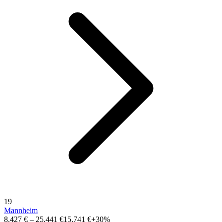
19
Mannheim
8.427 €
–
25.441 €
15.741 €
+30%