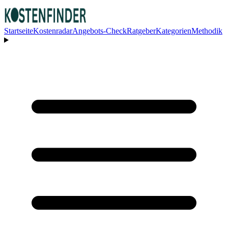
Startseite
Kostenradar
Angebots-Check
Ratgeber
Kategorien
Methodik