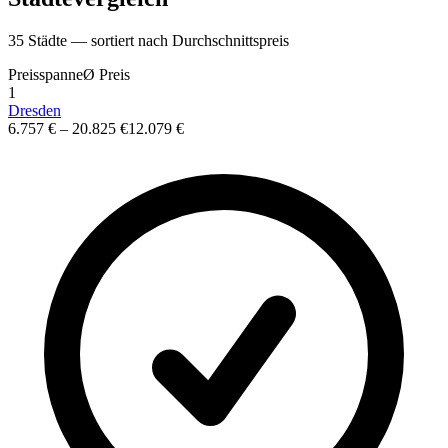
35
St
ä
dte — sortiert nach Durchschnittspreis
Preisspanne
Ø
Preis
1
Dresden
6.757 €
–
20.825 €
12.079 €