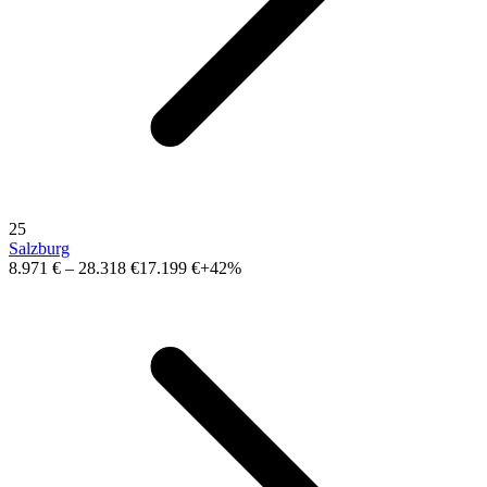
25
Salzburg
8.971 €
–
28.318 €
17.199 €
+42%