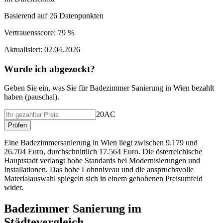
Basierend auf
26
Datenpunkten
Vertrauensscore:
79 %
Aktualisiert:
02.04.2026
Wurde ich abgezockt?
Geben Sie ein, was Sie f
ü
r
Badezimmer Sanierung
in
Wien
bezahlt
haben (
pauschal
).
20AC
Pr
ü
fen
Eine Badezimmersanierung in Wien liegt zwischen 9.179 und
26.704 Euro, durchschnittlich 17.564 Euro. Die österreichische
Hauptstadt verlangt hohe Standards bei Modernisierungen und
Installationen. Das hohe Lohnniveau und die anspruchsvolle
Materialauswahl spiegeln sich in einem gehobenen Preisumfeld
wider.
Badezimmer Sanierung
im
St
ä
dtevergleich