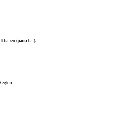
lt haben (
pauschal
).
 Region