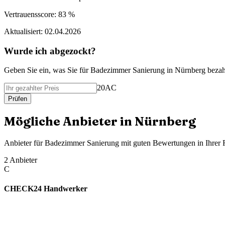
Vertrauensscore:
83 %
Aktualisiert:
02.04.2026
Wurde ich abgezockt?
Geben Sie ein, was Sie f
ü
r
Badezimmer Sanierung
in
Nürnberg
bezah
20AC
Pr
ü
fen
M
ö
gliche Anbieter in
Nürnberg
Anbieter f
ü
r
Badezimmer Sanierung
mit guten Bewertungen in Ihrer
2
Anbieter
C
CHECK24 Handwerker