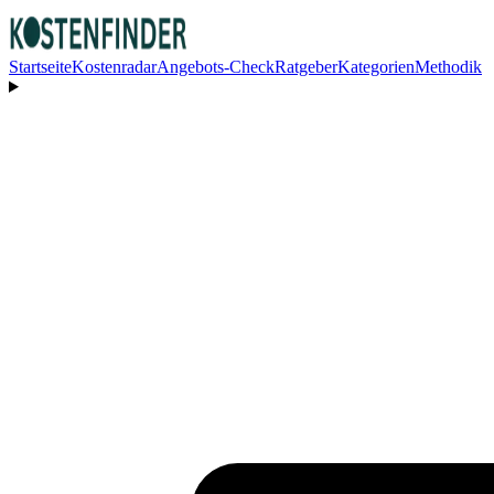
Startseite
Kostenradar
Angebots-Check
Ratgeber
Kategorien
Methodik