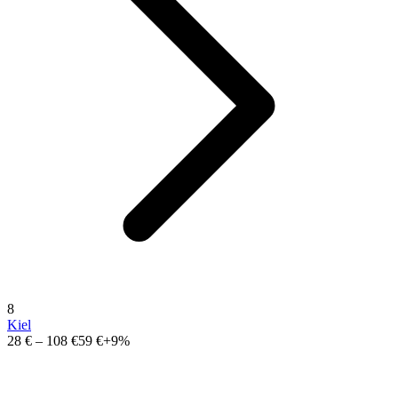
8
Kiel
28 €
–
108 €
59 €
+9%