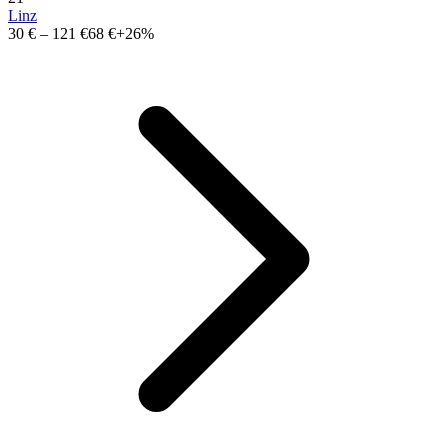
Linz
30 €
–
121 €
68 €
+26%