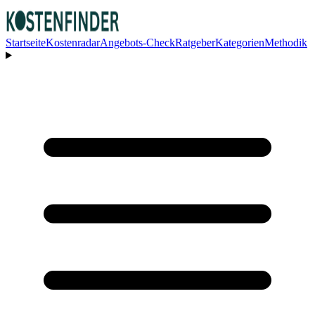
Startseite
Kostenradar
Angebots-Check
Ratgeber
Kategorien
Methodik