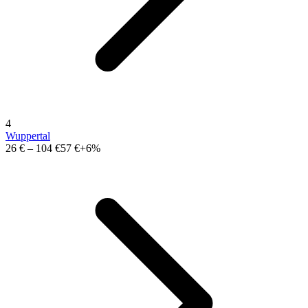
4
Wuppertal
26 €
–
104 €
57 €
+6%