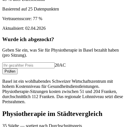
Basierend auf
25
Datenpunkten
Vertrauensscore:
77 %
Aktualisiert:
02.04.2026
Wurde ich abgezockt?
Geben Sie ein, was Sie f
ü
r
Physiotherapie
in
Basel
bezahlt haben
(
pro Sitzung
).
20AC
Pr
ü
fen
Basel ist ein wohlhabendes Schweizer Wirtschaftszentrum mit
hohem Kostenniveau für Gesundheitsdienstleistungen.
Physiotherapie-Sitzungen kosten zwischen 51 und 204 Franken,
durchschnittlich 112 Franken. Das regionale Lohnniveau setzt diese
Preisrahmen.
Physiotherapie
im St
ä
dtevergleich
35
St
ä
dte — sortiert nach Durchschnittspreis