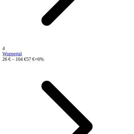
4
Wuppertal
26 €
–
104 €
57 €
+6%