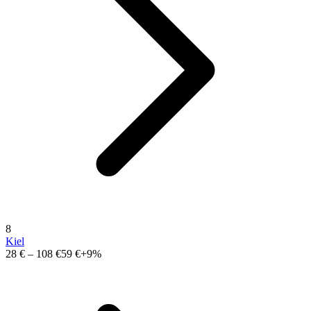
8
Kiel
28 €
–
108 €
59 €
+9%