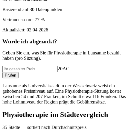
Basierend auf
30
Datenpunkten
Vertrauensscore:
77 %
Aktualisiert:
02.04.2026
Wurde ich abgezockt?
Geben Sie ein, was Sie f
ü
r
Physiotherapie
in
Lausanne
bezahlt
haben (
pro Sitzung
).
20AC
Pr
ü
fen
Lausanne als Universitätsstadt in der Westschweiz weist ein
gehobenes Preisniveau auf. Eine Physiotherapie-Sitzung kostet
zwischen 54 und 207 Franken, im Schnitt etwa 116 Franken. Das
hohe Lohnniveau der Region prägt die Gebührensätze.
Physiotherapie
im St
ä
dtevergleich
35
St
ä
dte — sortiert nach Durchschnittspreis