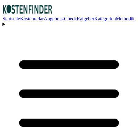
Startseite
Kostenradar
Angebots-Check
Ratgeber
Kategorien
Methodik