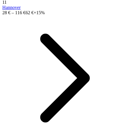
11
Hannover
28 €
–
116 €
62 €
+15%