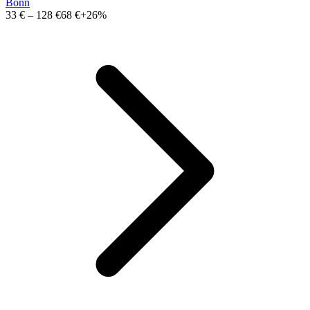
Bonn
33 €
–
128 €
68 €
+26%