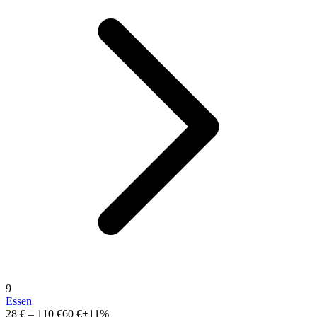
9
Essen
28 €
–
110 €
60 €
+11%