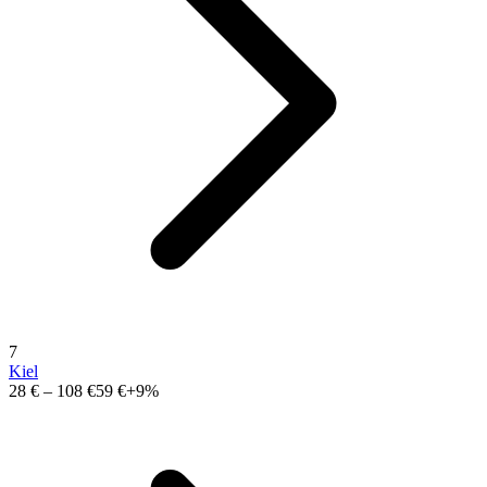
7
Kiel
28 €
–
108 €
59 €
+9%