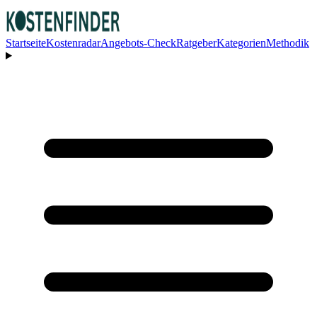
Startseite
Kostenradar
Angebots-Check
Ratgeber
Kategorien
Methodik