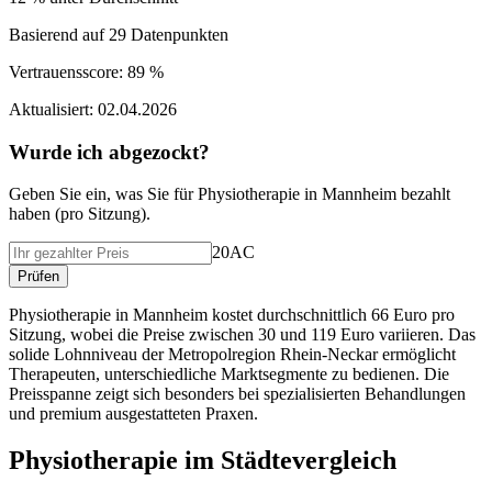
Basierend auf
29
Datenpunkten
Vertrauensscore:
89 %
Aktualisiert:
02.04.2026
Wurde ich abgezockt?
Geben Sie ein, was Sie f
ü
r
Physiotherapie
in
Mannheim
bezahlt
haben (
pro Sitzung
).
20AC
Pr
ü
fen
Physiotherapie in Mannheim kostet durchschnittlich 66 Euro pro
Sitzung, wobei die Preise zwischen 30 und 119 Euro variieren. Das
solide Lohnniveau der Metropolregion Rhein-Neckar ermöglicht
Therapeuten, unterschiedliche Marktsegmente zu bedienen. Die
Preisspanne zeigt sich besonders bei spezialisierten Behandlungen
und premium ausgestatteten Praxen.
Physiotherapie
im St
ä
dtevergleich