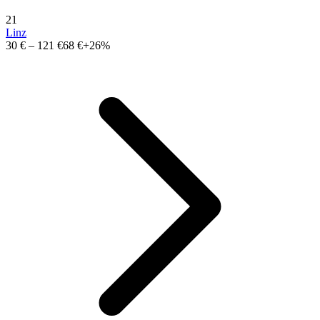
21
Linz
30 €
–
121 €
68 €
+26%