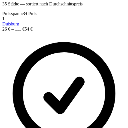
35
St
ä
dte — sortiert nach Durchschnittspreis
Preisspanne
Ø
Preis
1
Duisburg
26 €
–
111 €
54 €