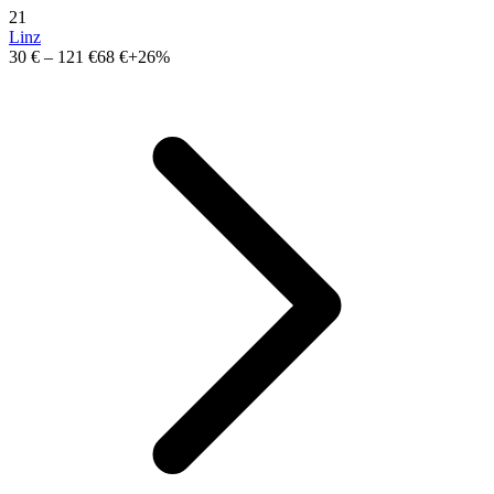
21
Linz
30 €
–
121 €
68 €
+26%