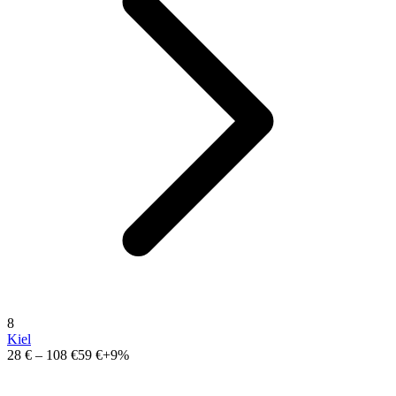
8
Kiel
28 €
–
108 €
59 €
+9%