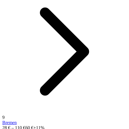
9
Bremen
28 €
–
110 €
60 €
+11%