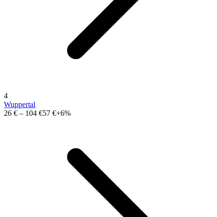
4
Wuppertal
26 €
–
104 €
57 €
+6%