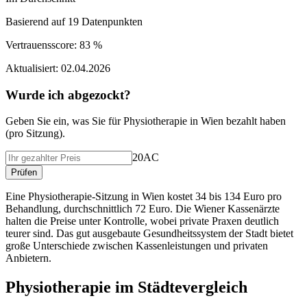
Basierend auf
19
Datenpunkten
Vertrauensscore:
83 %
Aktualisiert:
02.04.2026
Wurde ich abgezockt?
Geben Sie ein, was Sie f
ü
r
Physiotherapie
in
Wien
bezahlt haben
(
pro Sitzung
).
20AC
Pr
ü
fen
Eine Physiotherapie-Sitzung in Wien kostet 34 bis 134 Euro pro
Behandlung, durchschnittlich 72 Euro. Die Wiener Kassenärzte
halten die Preise unter Kontrolle, wobei private Praxen deutlich
teurer sind. Das gut ausgebaute Gesundheitssystem der Stadt bietet
große Unterschiede zwischen Kassenleistungen und privaten
Anbietern.
Physiotherapie
im St
ä
dtevergleich