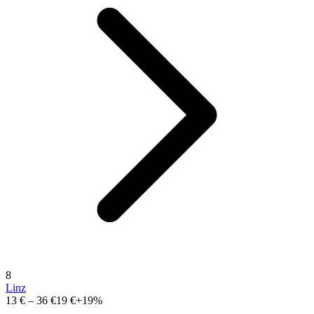
8
Linz
13 €
–
36 €
19 €
+19%