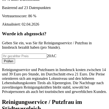
Basierend auf
23
Datenpunkten
Vertrauensscore:
86 %
Aktualisiert:
02.04.2026
Wurde ich abgezockt?
Geben Sie ein, was Sie f
ü
r
Reinigungsservice / Putzfrau
in
Innsbruck
bezahlt haben (
pro Stunde
).
20AC
Pr
ü
fen
Reinigungsservice und Putzfrauen in Innsbruck kosten zwischen 14
und 39 Euro pro Stunde, im Durchschnitt etwa 21 Euro. Die Preise
orientieren sich am regionalen Lohnniveau und den höheren
Lebenshaltungskosten Tirols als Alpenregion. Die Nachfrage nach
zuverlässigen Reinigungskräften bleibt stabil, sowohl bei
Privatpersonen als auch bei touristischen und gewerblichen Kunden.
Reinigungsservice / Putzfrau
im
St
ä
dtevergleich