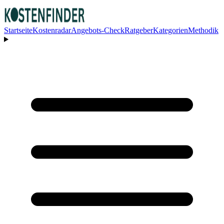
Startseite
Kostenradar
Angebots-Check
Ratgeber
Kategorien
Methodik