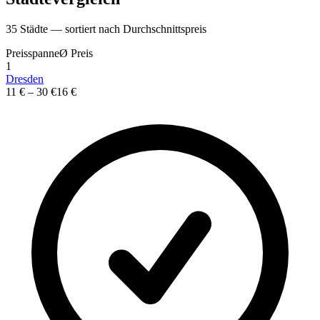
35
St
ä
dte — sortiert nach Durchschnittspreis
Preisspanne
Ø
Preis
1
Dresden
11 €
–
30 €
16 €