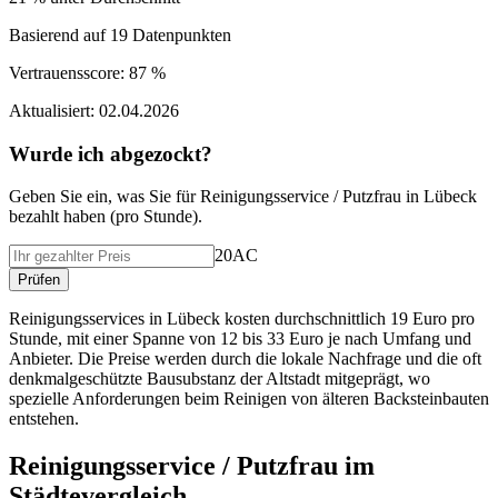
Basierend auf
19
Datenpunkten
Vertrauensscore:
87 %
Aktualisiert:
02.04.2026
Wurde ich abgezockt?
Geben Sie ein, was Sie f
ü
r
Reinigungsservice / Putzfrau
in
Lübeck
bezahlt haben (
pro Stunde
).
20AC
Pr
ü
fen
Reinigungsservices in Lübeck kosten durchschnittlich 19 Euro pro
Stunde, mit einer Spanne von 12 bis 33 Euro je nach Umfang und
Anbieter. Die Preise werden durch die lokale Nachfrage und die oft
denkmalgeschützte Bausubstanz der Altstadt mitgeprägt, wo
spezielle Anforderungen beim Reinigen von älteren Backsteinbauten
entstehen.
Reinigungsservice / Putzfrau
im
St
ä
dtevergleich