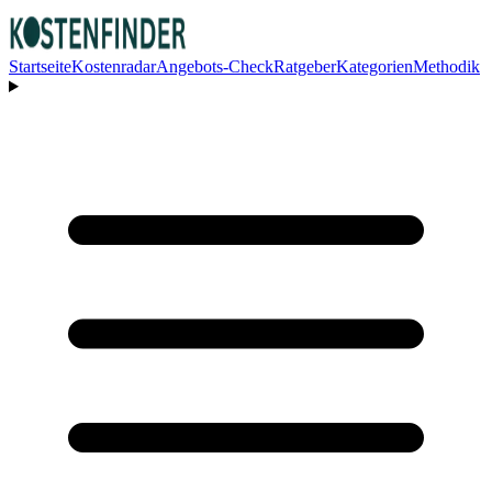
Startseite
Kostenradar
Angebots-Check
Ratgeber
Kategorien
Methodik