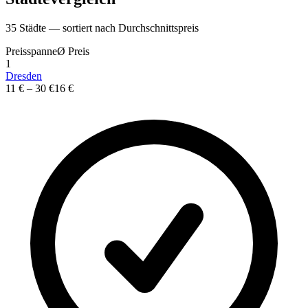
35
St
ä
dte — sortiert nach Durchschnittspreis
Preisspanne
Ø
Preis
1
Dresden
11 €
–
30 €
16 €