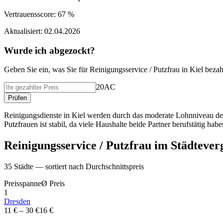
Vertrauensscore:
67 %
Aktualisiert:
02.04.2026
Wurde ich abgezockt?
Geben Sie ein, was Sie f
ü
r
Reinigungsservice / Putzfrau
in
Kiel
bezah
20AC
Pr
ü
fen
Reinigungsdienste in Kiel werden durch das moderate Lohnniveau der
Putzfrauen ist stabil, da viele Haushalte beide Partner berufstätig ha
Reinigungsservice / Putzfrau
im St
ä
dtever
35
St
ä
dte — sortiert nach Durchschnittspreis
Preisspanne
Ø
Preis
1
Dresden
11 €
–
30 €
16 €