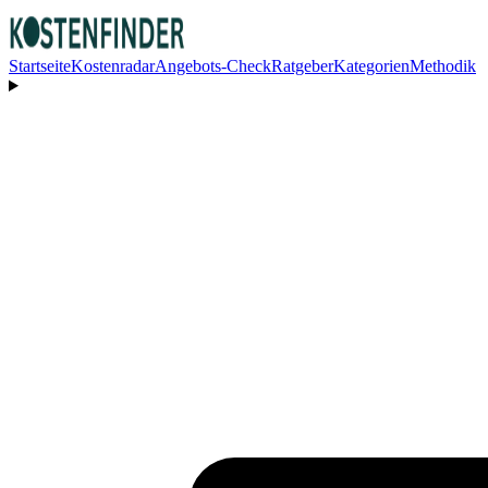
Startseite
Kostenradar
Angebots-Check
Ratgeber
Kategorien
Methodik